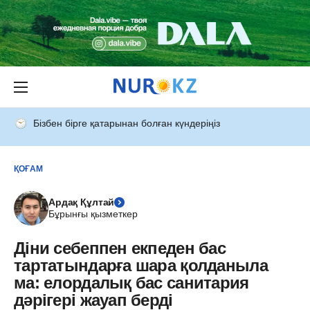
Бізбен бірге қатарынан болған күндеріңіз
ҚОҒАМ
Ардақ Құлтай
Бұрынғы қызметкер
Діни себеппен екпеден бас
тартатындарға шара қолданыла
ма: елордалық бас санитария
дәрігері жауап берді