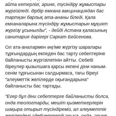
айта кетерлігі, әрине, түсіндіру жұмыстары
жүргізіледі. Әрбір емхана вакцинациядан бас
тартқан барлық ата-ананы біледі. Қала
емханаларына түсіндіру жұмыстарын мұқият
жүргізу ұсынылды", - дейді Астана қаласының
санитария дәрігері Сархат Бейсенова.
Ол ата-аналармен әңгіме жүргізу шаралары
тұрғындардың екпеден бас тарту себептеріне
байланысты жүргізілетінін айтты. Себебі
біреулер қызылшаға қарсы екпені діни наным-
сенім тұрғысынан салдырмаса, тағы біреуі
"әлеуметтік желілерде оқығандарына"
байланысты бас тартады.
"Егер бұл діни себептерге байланысты болса,
онда теологтарды, мешіт қызметкерлерін
шақыра отырып түсіндіреміз, ал әлеуметтік
желілердегі әдебиеттерді оқыса, онда, әрине,