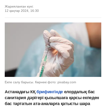
Жарияланған күні:
12 қаңтар 2024, 16:30
Екпе салу барысы. Көрнекі фото: pixabay.com
Астанадағы КҚ
брифингінде
елордалық бас
санитария дәрігері қызылшаға қарсы екпеден
бас тартатын ата-аналарға қатысты шара