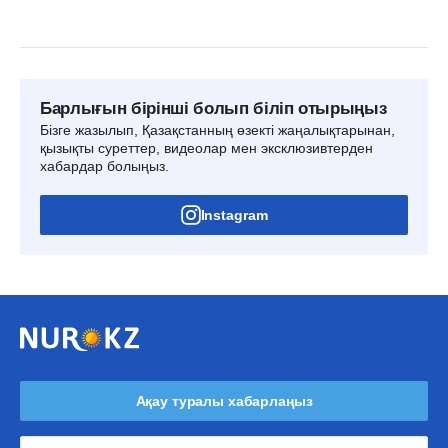
Барлығын бірінші болып біліп отырыңыз
Бізге жазылып, Қазақстанның өзекті жаңалықтарынан,
қызықты суреттер, видеолар мен эксклюзивтерден
хабардар болыңыз.
Instagram
Ақау туралы хабарлаңыз