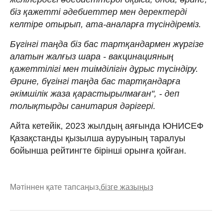
біз қажетті әдебиеттер мен деректерді
келтіре отырып, ата-аналарға түсіндіреміз.
Бүгінгі таңда біз бас тартқандармен жүргізе
алатын жалғыз шара - вакцинацияның
қажеттілігі мен тиімділігін дұрыс түсіндіру.
Әрине, бүгінгі таңда бас тартқандарға
әкімшілік жаза қарастырылмаған", - деп
толықтырды санитария дәрігері.
Айта кетейік, 2023 жылдың аяғында ЮНИСЕФ
Қазақстанды қызылша ауруының таралуы
бойынша рейтингте бірінші орынға қойған.
Мәтіннен қате тапсаңыз,
бізге жазыңыз