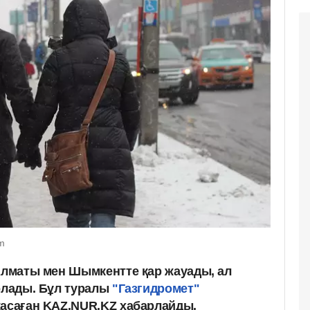
om
 Алматы мен Шымкентте қар жауады, ал
болады. Бұл туралы
"Газгидромет"
жасаған KAZ.NUR.KZ хабарлайды.