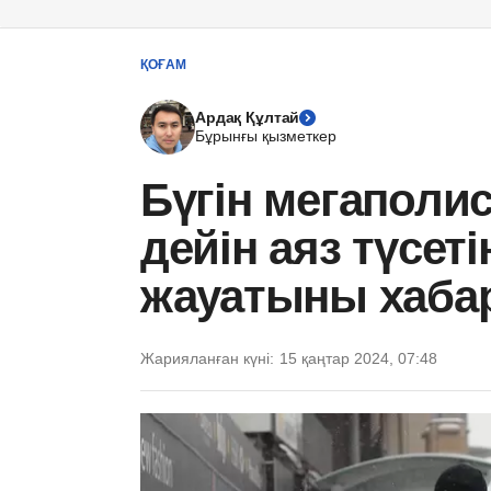
ҚОҒАМ
Ардақ Құлтай
Бұрынғы қызметкер
Бүгін мегаполис
дейін аяз түсеті
жауатыны хаба
Жарияланған күні:
15 қаңтар 2024, 07:48