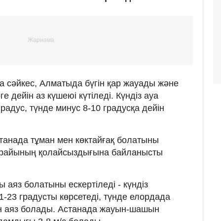
 сәйкес, Алматыда бүгін қар жауады және
е дейін аз күшеюі күтіледі. Күндіз ауа
радус, түнде минус 8-10 градусқа дейін
станада тұман мен көктайғақ болатыны
а райының қолайсыздығына байланысты
 аяз болатыны ескертіледі - күндіз
1-23 градусты көрсетеді, түнде елордада
ін аяз болады. Астанада жауын-шашын