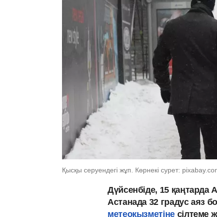
Қысқы серуендегі жұп. Көрнекі сурет: pixabay.c
Дүйсенбіде, 15 қаңтарда
Астанада 32 градус аяз 
метеоқызметіне
сілтеме 