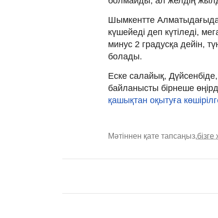
болмайды, ал желдің жыл
Шымкентте Алматыдағыдай 
күшейеді деп күтіледі, ме
минус 2 градусқа дейін, т
болады.
Еске салайық, Дүйсенбіде
байланысты бірнеше өңірд
қашықтан оқытуға көшірілг
Мәтіннен қате тапсаңыз,
бізге