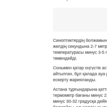
Синоптиктердің болжамына
желдің секундына 2-7 метрг
температурасы минус 3-5 г
төмендейді.
Сонымен қатар оңтүстік а
айтылған, бұл қалада ау
ескерту жарияланды.
Астана тұрғындарына қатты
термометр бағаны минус 2
минус 30-32 градусқа дей