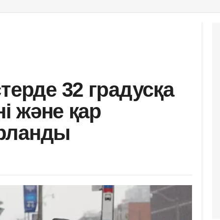
терде 32 градусқа
ні және қар
рланды