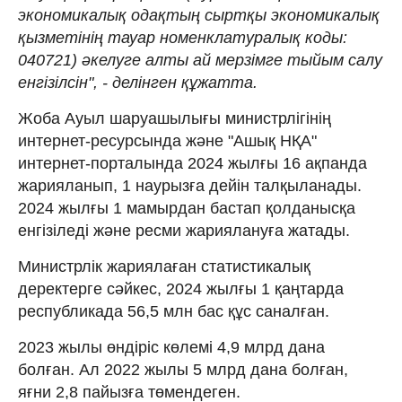
экономикалық одақтың сыртқы экономикалық
қызметінің тауар номенклатуралық коды:
040721) әкелуге алты ай мерзімге тыйым салу
енгізілсін", - делінген құжатта.
Жоба Ауыл шаруашылығы министрлігінің
интернет-ресурсында және "Ашық НҚА"
интернет-порталында 2024 жылғы 16 ақпанда
жарияланып, 1 наурызға дейін талқыланады.
2024 жылғы 1 мамырдан бастап қолданысқа
енгізіледі және ресми жариялануға жатады.
Министрлік жариялаған статистикалық
деректерге сәйкес, 2024 жылғы 1 қаңтарда
республикада 56,5 млн бас құс саналған.
2023 жылы өндіріс көлемі 4,9 млрд дана
болған. Ал 2022 жылы 5 млрд дана болған,
яғни 2,8 пайызға төмендеген.