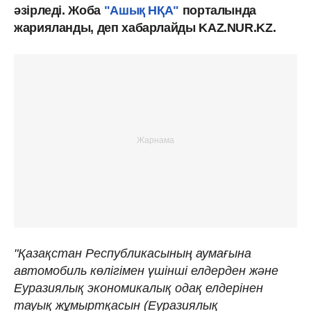
әзірледі. Жоба
"Ашық НҚА
"
порталында
жарияланды, деп хабарлайды KAZ.NUR.KZ.
"Қазақстан Республикасының аумағына
автомобиль көлігімен үшінші елдерден және
Еуразиялық экономикалық одақ елдерінен
тауық жұмыртқасын (Еуразиялық