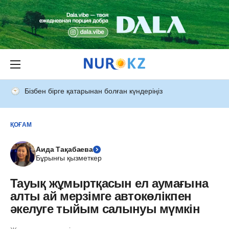
Бізбен бірге қатарынан болған күндеріңіз
ҚОҒАМ
Аида Тақабаева
Бұрынғы қызметкер
Тауық жұмыртқасын ел аумағына
алты ай мерзімге автокөлікпен
әкелуге тыйым салынуы мүмкін