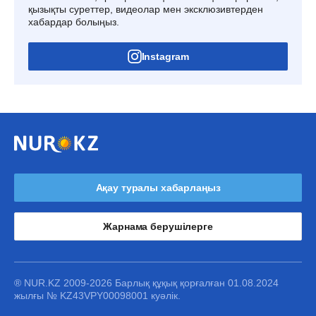
қызықты суреттер, видеолар мен эксклюзивтерден
хабардар болыңыз.
Instagram
Ақау туралы хабарлаңыз
Жарнама берушілерге
® NUR.KZ 2009-2026 Барлық құқық қорғалған 01.08.2024
жылғы № KZ43VPY00098001 куәлік.