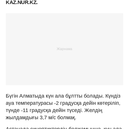
KAZ.NUR.KZ.
Бүгін Алматыда күн ала бұлтты болады. Күндіз
ауа температурасы -2 градусқа дейін көтеріліп,
түнде -11 градусқа дейін түседі. Желдің
жылдамдығы 3,7 м/с болмақ.
Астанада синоптиктердің болжамынша, күн ала