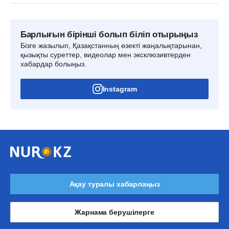
Барлығын бірінші болып біліп отырыңыз
Бізге жазылып, Қазақстанның өзекті жаңалықтарынан,
қызықты суреттер, видеолар мен эксклюзивтерден
хабардар болыңыз.
Instagram
Ақау туралы хабарлаңыз
Жарнама берушілерге