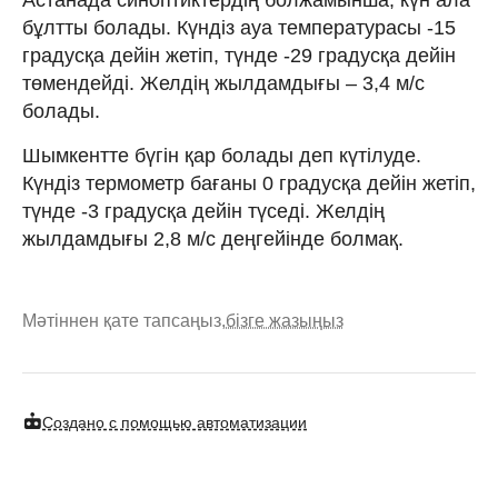
бұлтты болады. Күндіз ауа температурасы -15
градусқа дейін жетіп, түнде -29 градусқа дейін
төмендейді. Желдің жылдамдығы – 3,4 м/с
болады.
Шымкентте бүгін қар болады деп күтілуде.
Күндіз термометр бағаны 0 градусқа дейін жетіп,
түнде -3 градусқа дейін түседі. Желдің
жылдамдығы 2,8 м/с деңгейінде болмақ.
Мәтіннен қате тапсаңыз,
бізге жазыңыз
Создано с помощью автоматизации