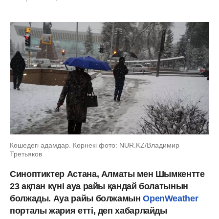
Көшедегі адамдар. Көрнекі фото: NUR.KZ/Владимир
Третьяков
Синоптиктер Астана, Алматы мен Шымкентте
23 ақпан күні ауа райы қандай болатынын
болжады. Ауа райы болжамын
OpenWeather
порталы жария етті, деп хабарлайды