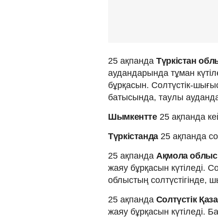
25 ақпанда
Түркістан об
аудандарында тұман күті
бұрқасын. Солтүстік-шығыс
батысында, таулы ауданда
Шымкентте
25 ақпанда кей
Түркістанда
25 ақпанда со
25 ақпанда
Ақмола облы
жаяу бұрқасын күтіледі. С
облыстың солтүстігінде, шы
25 ақпанда
Солтүстік Қаз
жаяу бұрқасын күтіледі. Б