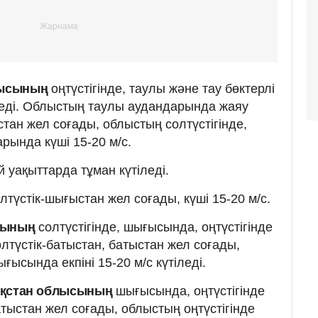
лысының
оңтүстігінде, таулы және тау бөктерлі
леді. Облыстың таулы аудандарында жаяу
тан жел соғады, облыстың солтүстігінде,
рында күші 15-20 м/с.
 уақыттарда тұман күтіледі.
лтүстік-шығыстан жел соғады, күші 15-20 м/с.
сының
солтүстігінде, шығысында, оңтүстігінде
олтүстік-батыстан, батыстан жел соғады,
ғысында екпіні 15-20 м/с күтіледі.
ақстан облысының
шығысында, оңтүстігінде
атыстан жел соғады, облыстың оңтүстігінде