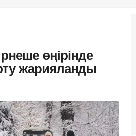
ірнеше өңірінде
рту жарияланды