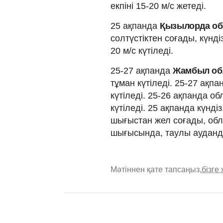
екпіні 15-20 м/с жетеді.
25 ақпанда
Қызылорда о
солтүстіктен соғады, күнді
20 м/с күтіледі.
25-27 ақпанда
Жамбыл о
тұман күтіледі. 25-27 ақпа
күтіледі. 25-26 ақпанда 
күтіледі. 25 ақпанда күндіз
шығыстан жел соғады, облы
шығысында, таулы ауданда
Мәтіннен қате тапсаңыз,
бізге