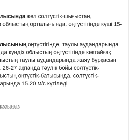
блысында
жел солтүстік-шығыстан,
з облыстың орталығында, оңтүстігінде күші 15-
блысының
оңтүстігінде, таулы аудандарында
нда күндіз облыстың оңтүстігінде көктайғақ
облыстың таулы аудандарында жаяу бұрқасын
, 26-27 ақпанда тәулік бойы солтүстік-
стың оңтүстік-батысында, солтүстік-
рында 15-20 м/с күтіледі.
 жазыңыз