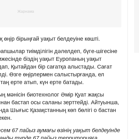
 өңір бірыңғай уақыт белдеуіне көшті.
апшылар тиімділігін дәлелдеп, бүге-шігесіне
тижесінде біздің уақыт Еуропаның уақыт
дап, Қытайдан бір сағатқа алыстады. Сағат
рілді. Өзге өңірлермен салыстырғанда, ел
аң ерте атып, күн ерте батады.
ың мәнісін биотехнолог Әмір Қуат жақсы
ынан бастап осы саланы зерттейді. Айтуынша,
да Шығыс Қазақстанның көп бөлігі о бастан
екен.
ем 67 пайыз аумағы өзінің уақыт белдеуінде
санды түрде 67 пайыз территорияға