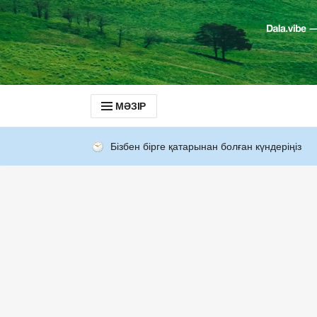
МӘЗІР
Бізбен бірге қатарынан болған күндеріңіз