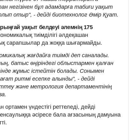
ан негізінен бұл адамдарға табиғи уақыт
олып отыр", - дейді биотехнолог Әмір Қуат.
ірыңғай уақыт белдеуі әлемнің 175
Экономикалық тиімділігі әлдеқашан
ық сарапшылар да жоққа шығармайды.
омикалық жағдайға тиімді деп саналады.
ың, батыс өңіріндегі облыстармен қалған
сінде жұмыс істейтін болады. Сонымен
ағат ритмі есепке алынды", - дейді
ттеу және метрология департаментінің
а.
 ортамен үндестігі реттеледі, дейді
енсаулыққа әсіресе бала ағзасының дамуына
ті.