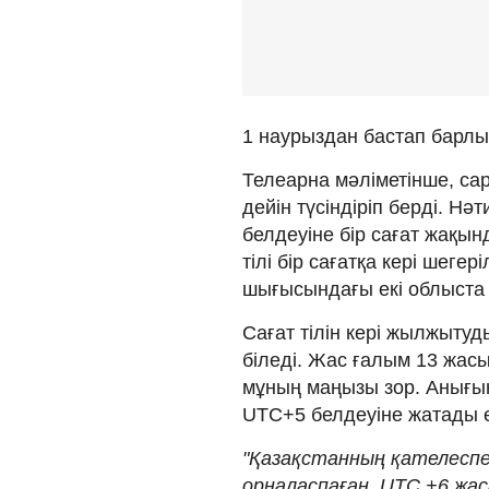
1 наурыздан бастап барлық
Телеарна мәліметінше, сар
дейін түсіндіріп берді. Нә
белдеуіне бір сағат жақын
тілі бір сағатқа кері шеге
шығысындағы екі облыста т
Сағат тілін кері жылжытуд
біледі. Жас ғалым 13 жас
мұның маңызы зор. Анығын
UTC+5 белдеуіне жатады 
"Қазақстанның қателеспес
орналаспаған. UTC +6 жа