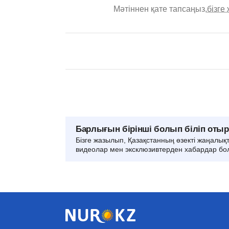
Мәтіннен қате тапсаңыз,
бізге
Барлығын бірінші болып біліп оты
Бізге жазылып, Қазақстанның өзекті жаңалық
видеолар мен эксклюзивтерден хабардар бо