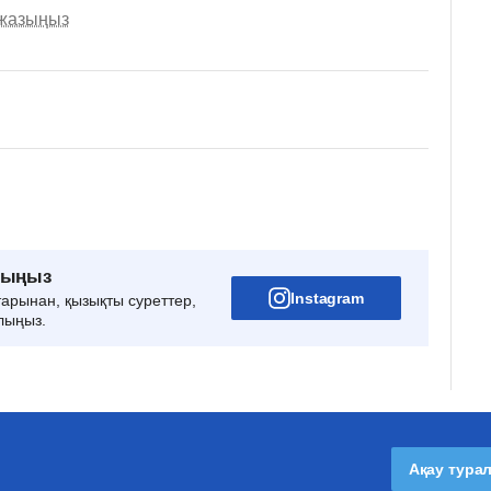
 жазыңыз
рыңыз
Instagram
тарынан, қызықты суреттер,
лыңыз.
Ақау тура