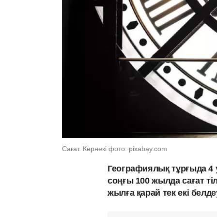
Сағат. Көрнекі фото: pixabay.com
Географиялық тұрғыда 4 
соңғы 100 жылда сағат ті
жылға қарай тек екі белд