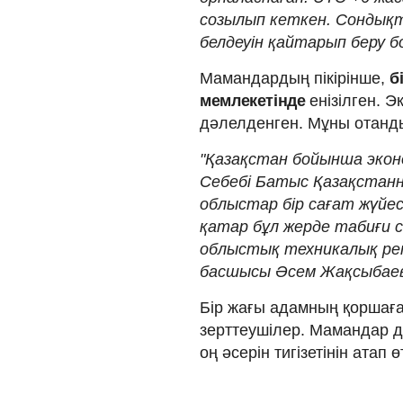
созылып кеткен. Сондықт
белдеуін қайтарып беру б
Мамандардың пікірінше,
б
мемлекетінде
енізілген. 
дәлелденген. Мұны отанд
"Қазақстан бойынша экон
Себебі Батыс Қазақстанн
облыстар бір сағат жүйе
қатар бұл жерде табиғи с
облыстық техникалық ре
басшысы Әсем Жақсыбаев
Бір жағы адамның қоршаған
зерттеушілер. Мамандар д
оң әсерін тигізетінін атап өт