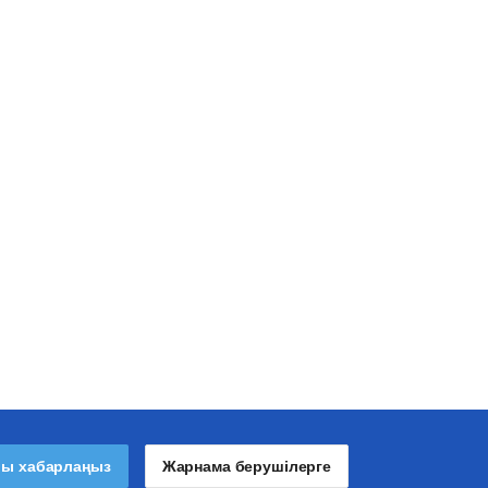
лы хабарлаңыз
Жарнама берушілерге