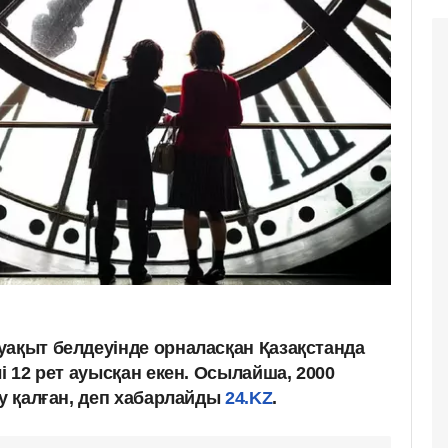
уақыт белдеуінде орналасқан Қазақстанда
лі 12 рет ауысқан екен. Осылайша, 2000
еу қалған, деп хабарлайды
24.KZ
.