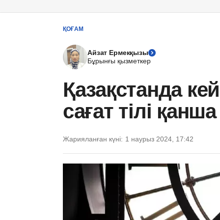
ҚОҒАМ
Айзат Ермекқызы
Бұрынғы қызметкер
Қазақстанда кей
сағат тілі қанш
Жарияланған күні:
1 наурыз 2024, 17:42