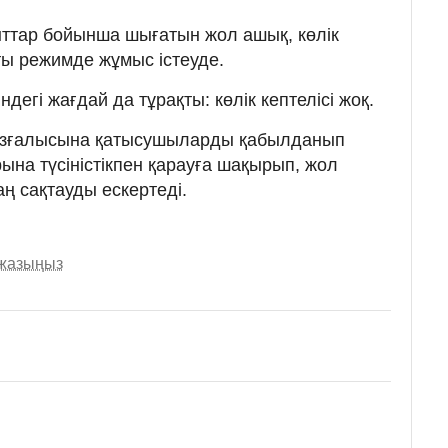
ттар бойынша шығатын жол ашық, көлік
ты режимде жұмыс істеуде.
дегі жағдай да тұрақты: көлік кептелісі жоқ.
озғалысына қатысушыларды қабылданып
рына түсіністікпен қарауға шақырып, жол
ң сақтауды ескертеді.
 жазыңыз