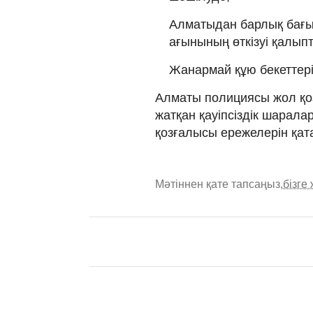
Алматыдан барлық бағы
ағынының өткізуі қалып
Жанармай құю бекеттерін
Алматы полициясы жол қ
жатқан қауіпсіздік шарала
қозғалысы ережелерін қата
Мәтіннен қате тапсаңыз,
бізге