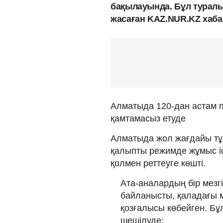
бақылауында. Бұл туралы
жасаған KAZ.NUR.KZ хаб
Алматыда 120-дан астам па
қамтамасыз етуде
Алматыда жол жағдайы тұ
қалыпты режимде жұмыс іст
қолмен реттеуге көшті.
Ата-аналардың бір мезг
байланысты, қаладағы 
қозғалысы көбейген. Бұл
шешілуде;