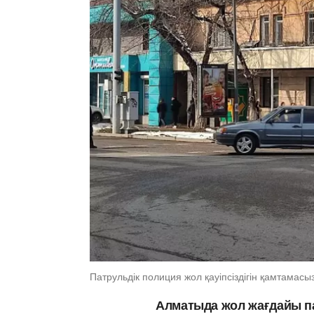
Патрульдік полиция жол қауіпсіздігін қамтамасы
Алматыда жол жағдайы п