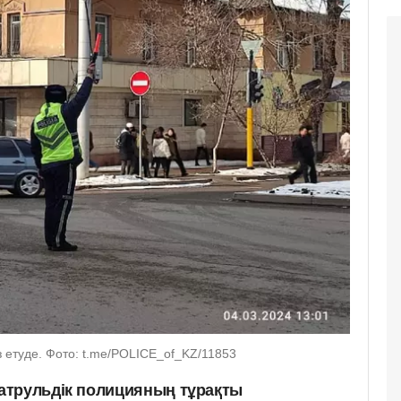
з етуде. Фото: t.me/POLICE_of_KZ/11853
атрульдік полицияның тұрақты