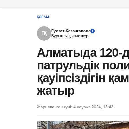
ҚОҒАМ
Гүлзат Қазанғапова
ГҚ
Бұрынғы қызметкер
Алматыда 120-д
патрульдік пол
қауіпсіздігін қа
жатыр
Жарияланған күні:
4 наурыз 2024, 13:43