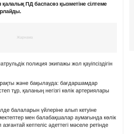
 қалалық ПД баспасөз қызметіне сілтеме
арлайды.
трульдік полиция экипажы жол қауіпсіздігін
рақты және бақылауда: бағдаршамдар
еп тұр, қаланың негізгі көлік артериялары
ілде балаларын үйлеріне алып кетуіне
мектептер мен балабақшалар аумағында көлік
 азғантай кептеліс әдеттегі мәселе ретінде