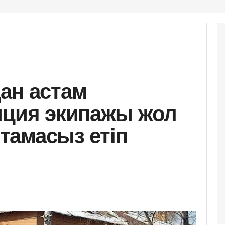
ан астам
иция экипажы жол
мтамасыз етіп