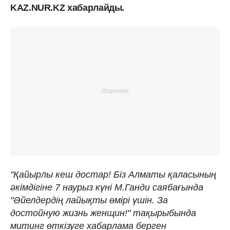
KAZ.NUR.KZ хабарлайды.
"Қайырлы кеш достар! Біз Алматы қаласының
әкімдігіне 7 наурыз күні М.Ганди саябағында
"Әйелдердің лайықты өмірі үшін. За
достойную жизнь женщин!" тақырыбында
митинг өткізуге хабарлама берген