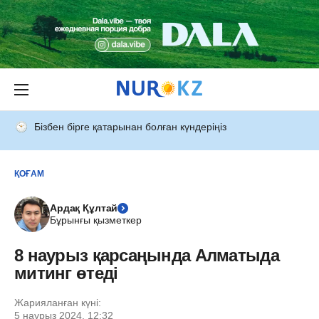
Бізбен бірге қатарынан болған күндеріңіз
ҚОҒАМ
Ардақ Құлтай
Бұрынғы қызметкер
8 наурыз қарсаңында Алматыда
митинг өтеді
Жарияланған күні:
5 наурыз 2024, 12:32