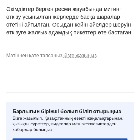
Әкімдіктер берген ресми жауабында митинг
өткізу ұсынылған жерлерде басқа шаралар
өтетіні айтылған. Осыдан кейін әйелдер шеруін
өткізуге жалғыз адамдық пикеттер өте бастаған.
Мәтіннен қате тапсаңыз,
бізге жазыңыз
Барлығын бірінші болып біліп отырыңыз
Бізге жазылып, Қазақстанның өзекті жаңалықтарынан,
қызықты суреттер, видеолар мен эксклюзивтерден
хабардар болыңыз.