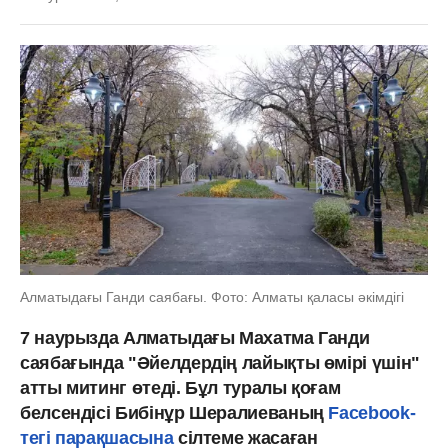
Алматыдағы Ганди саябағы. Фото: Алматы қаласы әкімдігі
7 наурызда Алматыдағы Махатма Ганди
саябағында "Әйелдердің лайықты өмірі үшін"
атты митинг өтеді. Бұл туралы қоғам
белсендісі Бибінұр Шералиеваның
Facebook-
тегі парақшасына
сілтеме жасаған