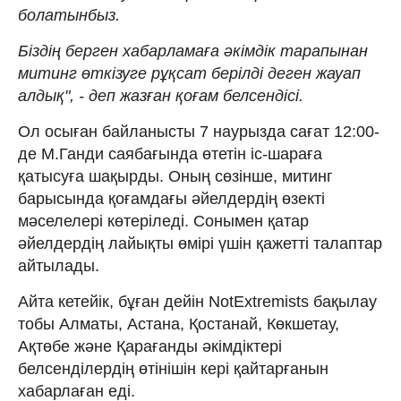
болатынбыз.
Біздің берген хабарламаға әкімдік тарапынан
митинг өткізуге рұқсат берілді деген жауап
алдық", - деп жазған қоғам белсендісі.
Ол осыған байланысты 7 наурызда сағат 12:00-
де М.Ганди саябағында өтетін іс-шараға
қатысуға шақырды. Оның сөзінше, митинг
барысында қоғамдағы әйелдердің өзекті
мәселелері көтеріледі. Сонымен қатар
әйелдердің лайықты өмірі үшін қажетті талаптар
айтылады.
Айта кетейік, бұған дейін NotExtremists бақылау
тобы Алматы, Астана, Қостанай, Көкшетау,
Ақтөбе және Қарағанды әкімдіктері
белсенділердің өтінішін кері қайтарғанын
хабарлаған еді.