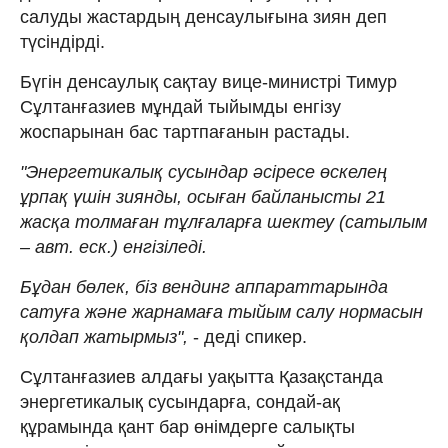
салуды жастардың денсаулығына зиян деп
түсіндірді.
Бүгін денсаулық сақтау вице-министрі Тимур
Сұлтанғазиев мұндай тыйымды енгізу
жоспарынан бас тартпағанын растады.
"Энергетикалық сусындар әсіресе өскелең
ұрпақ үшін зиянды, осыған байланысты 21
жасқа толмаған тұлғаларға шектеу (сатылым
– авт. еск.) енгізіледі.
Бұдан бөлек, біз вендинг аппараттарында
сатуға және жарнамаға тыйым салу нормасын
қолдап жатырмыз",
- деді спикер.
Сұлтанғазиев алдағы уақытта Қазақстанда
энергетикалық сусындарға, сондай-ақ
құрамында қант бар өнімдерге салықты