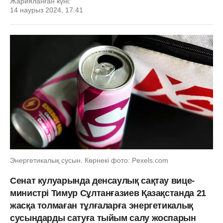
Жарияланған күні:
14 наурыз 2024, 17:41
Энергетикалық сусын. Көрнекі фото: Рexels.com
Сенат кулуарында денсаулық сақтау вице-
министрі Тимур Сұлтанғазиев Қазақстанда 21
жасқа толмаған тұлғаларға энергетикалық
сусындарды сатуға тыйым салу жоспарын