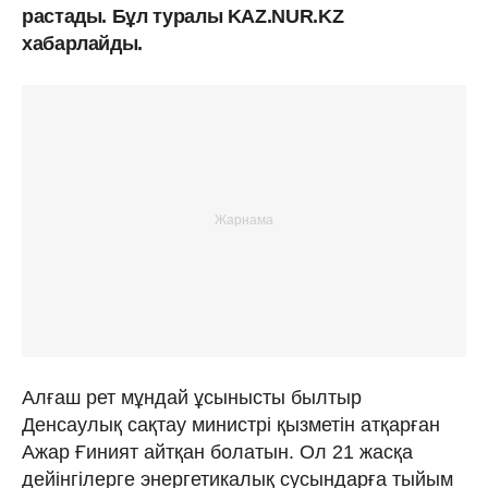
растады. Бұл туралы KAZ.NUR.KZ
хабарлайды.
Алғаш рет мұндай ұсынысты былтыр
Денсаулық сақтау министрі қызметін атқарған
Ажар Ғиният айтқан болатын. Ол 21 жасқа
дейінгілерге энергетикалық сусындарға тыйым