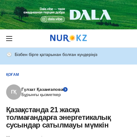
Бізбен бірге қатарынан болған күндеріңіз
ҚОҒАМ
Гүлзат Қазанғапова
ГҚ
Бұрынғы қызметкер
Қазақстанда 21 жасқа
толмағандарға энергетикалық
сусындар сатылмауы мүмкін