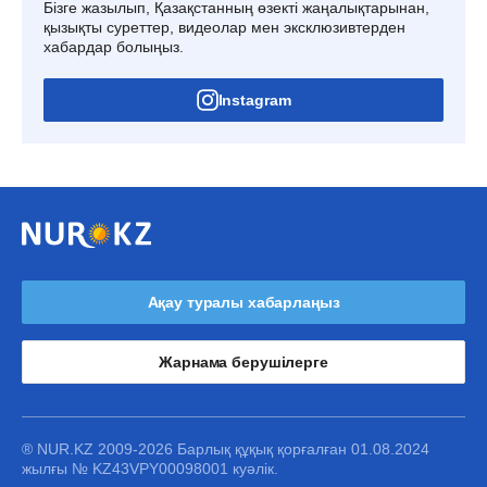
Бізге жазылып, Қазақстанның өзекті жаңалықтарынан,
қызықты суреттер, видеолар мен эксклюзивтерден
хабардар болыңыз.
Instagram
Ақау туралы хабарлаңыз
Жарнама берушілерге
® NUR.KZ 2009-2026 Барлық құқық қорғалған 01.08.2024
жылғы № KZ43VPY00098001 куәлік.