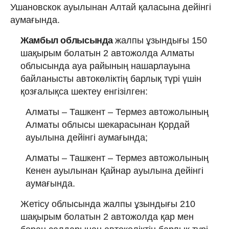
Ушановскок ауылынан Алтай қаласына дейінгі
аумағында.
Жамбыл облысында
жалпы ұзындығы 150
шақырым болатын 2 автожолда Алматы
облысында ауа райының нашарлауына
байланысты автокөліктің барлық түрі үшін
қозғалықса шектеу енгізілген:
Алматы – Ташкент – Термез автожолының
Алматы облысы шекарасынан Қордай
ауылына дейінгі аумағында;
Алматы – Ташкент – Термез автожолының
Кенен ауылынан Қайнар ауылына дейінгі
аумағында.
Жетісу облысында жалпы ұзындығы 210
шақырым болатын 2 автожолда қар мен