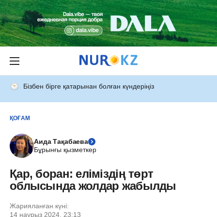
Бізбен бірге қатарынан болған күндеріңіз
ҚОҒАМ
Аида Тақабаева
Бұрынғы қызметкер
Қар, боран: еліміздің төрт
облысында жолдар жабылды
Жарияланған күні:
14 наурыз 2024, 23:13