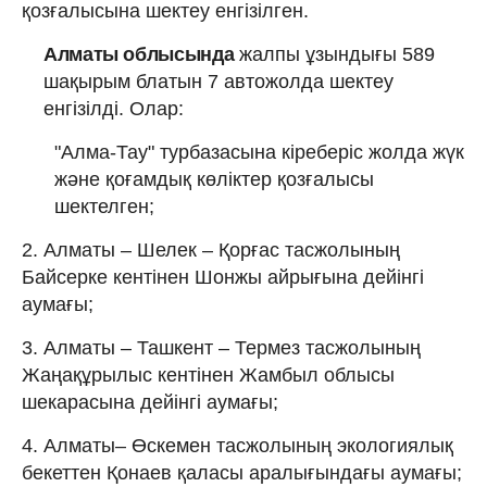
қозғалысына шектеу енгізілген.
Алматы облысында
жалпы ұзындығы 589
шақырым блатын 7 автожолда шектеу
енгізілді. Олар:
"Алма-Тау" турбазасына кіреберіс жолда жүк
және қоғамдық көліктер қозғалысы
шектелген;
2. Алматы – Шелек – Қорғас тасжолының
Байсерке кентінен Шонжы айрығына дейінгі
аумағы;
3. Алматы – Ташкент – Термез тасжолының
Жаңақұрылыс кентінен Жамбыл облысы
шекарасына дейінгі аумағы;
4. Алматы– Өскемен тасжолының экологиялық
бекеттен Қонаев қаласы аралығындағы аумағы;