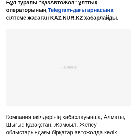
Бұл туралы "ҚазАвтоЖол" ұлттық
операторының
Telegram-дағы арнасына
сілтеме жасаған KAZ.NUR.KZ хабарлайды.
Компания өкілдерінің хабарлауынша, Алматы,
Шығыс Қазақстан, Жамбыл, Жетісу
облыстарындағы бірқатар автожолда көлік