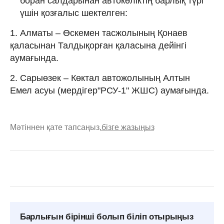
боран салдарынан автокөліктің барлық түрі
үшін қозғалыс шектелген:
1. Алматы – Өскемен тасжолының Қонаев
қаласынан Талдықорған қаласына дейінгі
аумағында.
2. Сарыөзек – Көктал автожолының Алтын
Емел асуы (мердігер"РСУ-1" ЖШС) аумағында.
Мәтіннен қате тапсаңыз,
бізге жазыңыз
Барлығын бірінші болып біліп отырыңыз