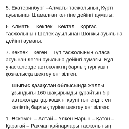
5. Екатеринбург –Алматы тасжолының Күрті
ауылынан Шамалған кентіне дейінгі аумағы;
6. Алматы – Көкпек – Көктал – Қорғас
тасжолының Шелек ауылынан Шонжы ауылына
дейінгі аумағы;
7. Көкпек – Кеген – Түп тасжолының Аласа
асуынан Кеген ауылына дейінгі аумағы. Бұл
учаскелерде автокөліктің барлық түрі үшін
қозғалысқа шектеу енгізілген.
Шығыс Қазақстан облысында
жалпы
ұзындығы 160 шақырымды құрайтын бір
автожолда қар көшкіні қаупі төнгендіктен
көліктің барлық түріне шектеу енгізілген:
1. Өскемен – Алтай – Үлкен Нарын – Қатон –
Қарағай – Рахман қайнарлары тасжолының