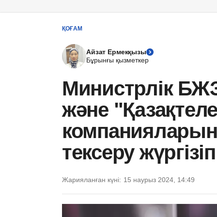
ҚОҒАМ
Айзат Ермекқызы
Бұрынғы қызметкер
Министрлік БЖЗ
және "Қазақтел
компанияларын
тексеру жүргізі
Жарияланған күні:
15 наурыз 2024, 14:49