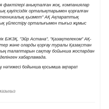
 фактілері анықталған жоқ, компаниялар
қ қауіпсіздік орталықтарымен қорғалған
 техникалық қызмет" АҚ Ақпараттық
ттық үйлестіру орталығымен тығыз жұмыс
к БЖЗҚ, "Эйр Астана", "Қазақтелеком" АҚ-
тер және оларды қорғау туралы Қазақстан
ның талаптарын сақтау бойынша жоспардан
 делінген хабарламада.
ру нәтижесі бойынша қосымша ақпарат
 жазыңыз