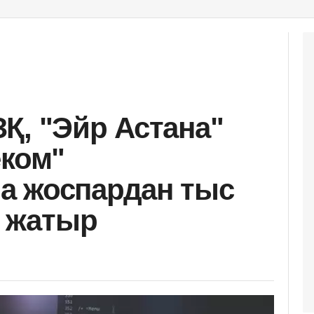
Қ, "Эйр Астана"
еком"
а жоспардан тыс
п жатыр