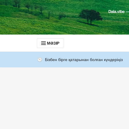
МӘЗІР
Бізбен бірге қатарынан болған күндеріңіз