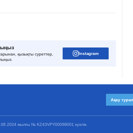
рыңыз
Instagram
тарынан, қызықты суреттер,
лыңыз.
Ақау тура
1.08.2024 жылғы № KZ43VPY00098001 куәлік.