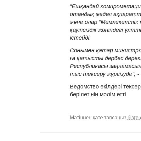
"Ешқандай компрометация
отандық жедел ақпаратты
және олар "Мемлекеттік
қауіпсіздік жөніндегі ұл
істейді.
Сонымен қатар министрлі
ға қатысты дербес дерек
Республикасы заңнамасы
тыс тексеру жүргізуде", -
Ведомство өкілдері тексе
берілетінін мәлім етті.
Мәтіннен қате тапсаңыз,
бізге