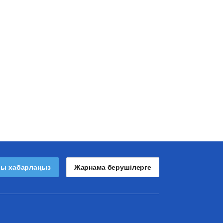
лы хабарлаңыз
Жарнама берушілерге