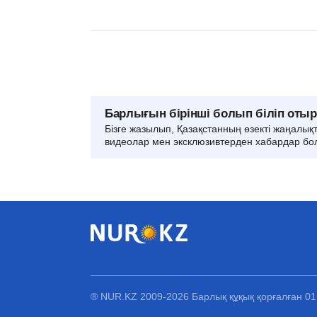
Барлығын бірінші болып біліп оты
Бізге жазылып, Қазақстанның өзекті жаңалық
видеолар мен эксклюзивтерден хабардар бо
® NUR.KZ 2009-2026 Барлық құқық қорғалған 0