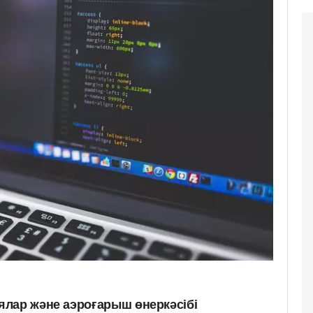
лар және аэроғарыш өнеркәсібі