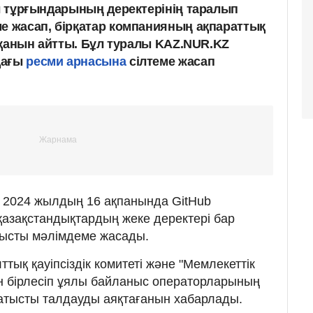
ел тұрғындарының деректерінің таралып
ме жасап, бірқатар компанияның ақпараттық
жатқанын айтты. Бұл туралы KAZ.NUR.KZ
дағы
ресми арнасына
сілтеме жасап
і 2024 жылдың 16 ақпанында GitHub
азақстандықтардың жеке деректері бар
тысты мәлімдеме жасады.
лттық қауіпсіздік комитеті және "Мемлекеттік
н бірлесіп ұялы байланыс операторларының
 қатысты талдауды аяқтағанын хабарлады.