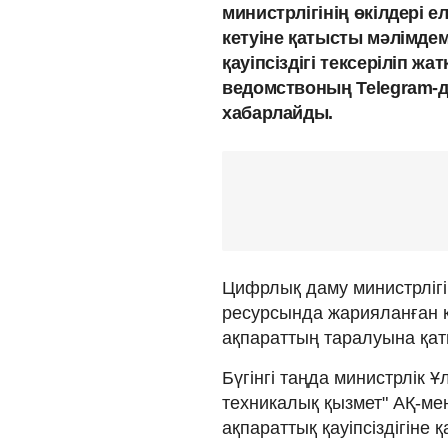
министрлігінің өкілдері 
кетуіне қатысты мәлімде
қауіпсіздігі тексеріліп 
ведомствоның Telegram-
хабарлайды.
Цифрлық даму министрліг
ресурсында жарияланған қ
ақпараттың таралуына қа
Бүгінгі таңда министрлік Ұ
техникалық қызмет" АҚ-ме
ақпараттық қауіпсіздігіне