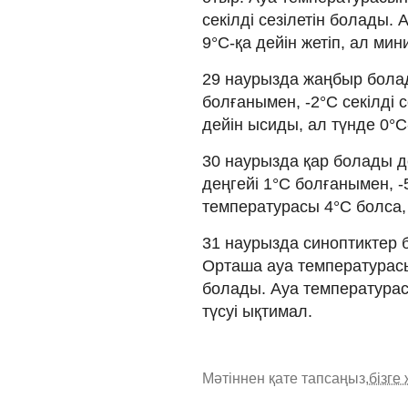
секілді сезілетін болады.
9°C-қа дейін жетіп, ал мин
29 наурызда жаңбыр болад
болғанымен, -2°C секілді с
дейін ысиды, ал түнде 0°C
30 наурызда қар болады д
деңгейі 1°C болғанымен, -
температурасы 4°C болса,
31 наурызда синоптиктер
Орташа ауа температурасы 
болады. Ауа температурасы
түсуі ықтимал.
Мәтіннен қате тапсаңыз,
бізге