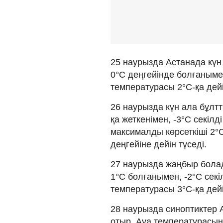
25 наурызда Астанада күн
0°C деңгейінде болғанымен,
температурасы 2°C-қа дейін
26 наурызда күн ала бұлт
қа жеткенімен, -3°C секіл
максималды көрсеткіші 2°C
деңгейіне дейін түседі.
27 наурызда жаңбыр болад
1°C болғанымен, -2°C секіл
температурасы 3°C-қа дейін
28 наурызда синоптиктер 
отыр. Ауа температурасын