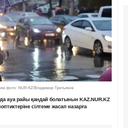
некі фото: NUR.KZ/Владимир Третьяков
ада ауа райы қандай болатынын KAZ.NUR.KZ
оптиктеріне сілтеме жасап назарға