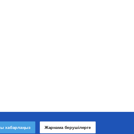
лы хабарлаңыз
Жарнама берушілерге