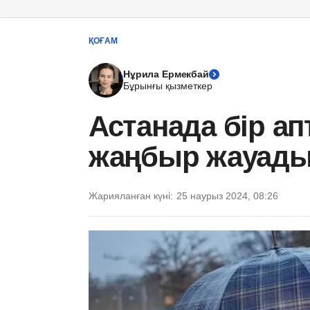
ҚОҒАМ
Нұрила Ермекбай
Бұрынғы қызметкер
Астанада бір апт
жаңбыр жауады 
Жарияланған күні:
25 наурыз 2024, 08:26