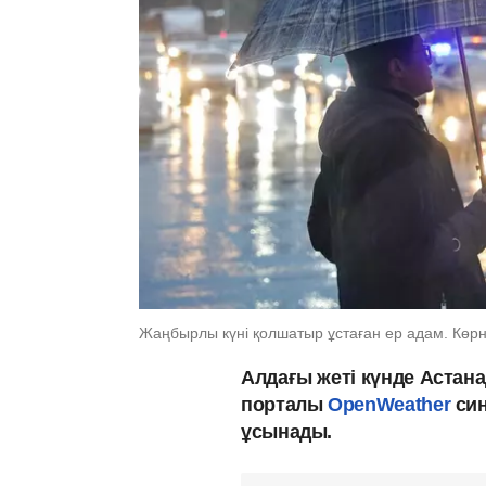
Жаңбырлы күні қолшатыр ұстаған ер адам. Көр
Алдағы жеті күнде Астан
порталы
OpenWeather
син
ұсынады.