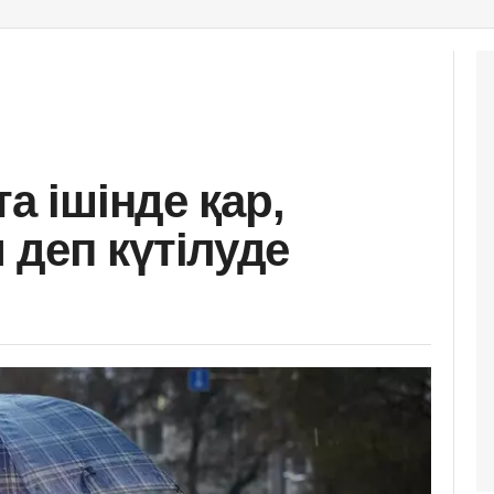
а ішінде қар,
деп күтілуде