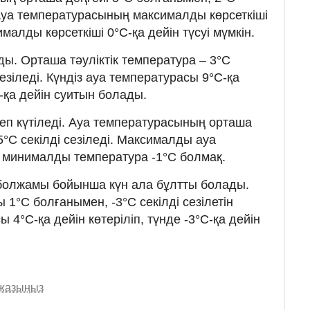
 Ауа температурасының максималды көрсеткіші
ималды көрсеткіші 0°C-қа дейін түсуі мүмкін.
ы. Орташа тәуліктік температура – 3°C
езіледі. Күндіз ауа температурасы 9°C-қа
-қа дейін суитын болады.
еп күтіледі. Ауа температурасының орташа
5°C секілді сезіледі. Максималды ауа
 минималды температура -1°C болмақ.
 болжамы бойынша күн ала бұлтты болады.
1°C болғанымен, -3°C секілді сезілетін
 4°C-қа дейін көтеріліп, түнде -3°C-қа дейін
 жазыңыз