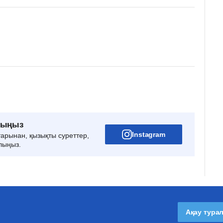
рыңыз
Instagram
тарынан, қызықты суреттер,
лыңыз.
Ақау тура