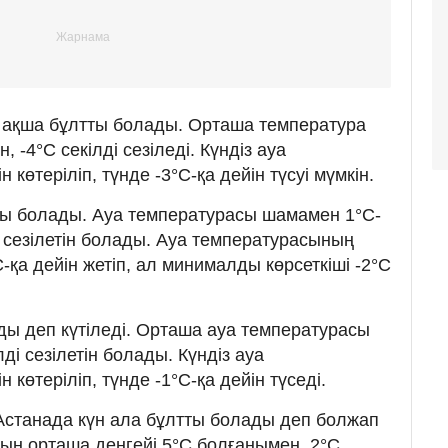
 ақша бұлтты болады. Орташа температура
 -4°C секілді сезіледі. Күндіз ауа
 көтеріліп, түнде -3°C-қа дейін түсуі мүмкін.
ты болады. Ауа температурасы шамамен 1°C-
ді сезілетін болады. Ауа температурасының
-қа дейін жетіп, ал минималды көрсеткіші -2°C
ы деп күтіледі. Орташа ауа температурасы
ді сезілетін болады. Күндіз ауа
 көтеріліп, түнде -1°C-қа дейін түседі.
Астанада күн ала бұлтты болады деп болжап
ың орташа деңгейі 5°C болғанымен, 2°C