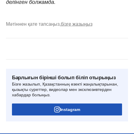
делінген болжамда.
Мәтіннен қате тапсаңыз,
бізге жазыңыз
Барлығын бірінші болып біліп отырыңыз
Бізге жазылып, Қазақстанның өзекті жаңалықтарынан,
қызықты суреттер, видеолар мен эксклюзивтерден
хабардар болыңыз.
Instagram