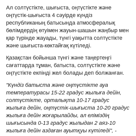
Ал солтүстікте, шығыста, оңтүстікте және
оңтүстік-шығыста 4 сәуірде күндіз
республиканың батысында атмосфералық
бөлімдердің өтуімен жауын-шашын жаңбыр мен
қар түрінде жауады, түнгі уақытта солтүстікте
және шығыста-көктайғақ күтіледі.
Қазақстан бойынша түнгі және таңертеңгі
сағаттарда тұман, батыста, солтүстікте және
оңтүстікте екпінді жел болады деп болжанған.
"Күндіз батыста және оңтүстікте ауа
температурасы 15-22 градус жылыға дейін,
солтүстікте, орталықта 10-17 градус
жылыға дейін, оңтүстік-шығыста 10-20 градус
жылыға дейін жоғарылайды, ал еліміздің
шығысында 0-13 градус жылыдан 2 аяз-10
жылыға дейін аздаған ауытқуы күтіледі", -