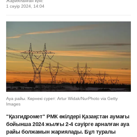
Жарияланған күні:
1 сәуір 2024, 14:04
Ауа райы. Көрнекі сурет: Artur Widak/NurPhoto via Getty
Images
"Қазгидромет" РМК өкілдері Қазақстан аумағы
бойынша 2024 жылғы 2-4 сәуірге арналған ауа
райы болжамын жариялады. Бұл туралы