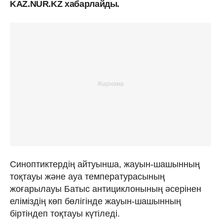
KAZ.NUR.KZ хабарлайды.
Синоптиктердің айтуынша, жауын-шашынның
тоқтауы және ауа температурасының
жоғарылауы Батыс антициклонының әсерінен
еліміздің көп бөлігінде жауын-шашынның
біртіндеп тоқтауы күтіледі.