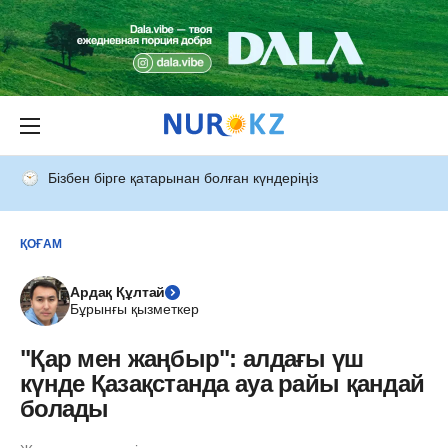
Бізбен бірге қатарынан болған күндеріңіз
ҚОҒАМ
Ардақ Құлтай
Бұрынғы қызметкер
"Қар мен жаңбыр": алдағы үш
күнде Қазақстанда ауа райы қандай
болады