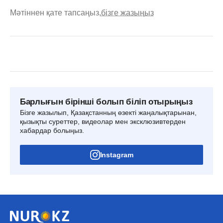
Мәтіннен қате тапсаңыз,
бізге жазыңыз
Барлығын бірінші болып біліп отырыңыз
Бізге жазылып, Қазақстанның өзекті жаңалықтарынан,
қызықты суреттер, видеолар мен эксклюзивтерден
хабардар болыңыз.
Instagram