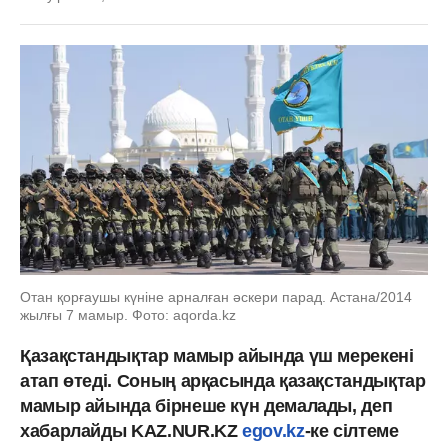
Отан қорғаушы күніне арналған әскери парад. Астана/2014
жылғы 7 мамыр. Фото: aqorda.kz
Қазақстандықтар мамыр айында үш мерекені
атап өтеді. Соның арқасында қазақстандықтар
мамыр айында бірнеше күн демалады, деп
хабарлайды KAZ.NUR.KZ
egov.kz
-ке сілтеме