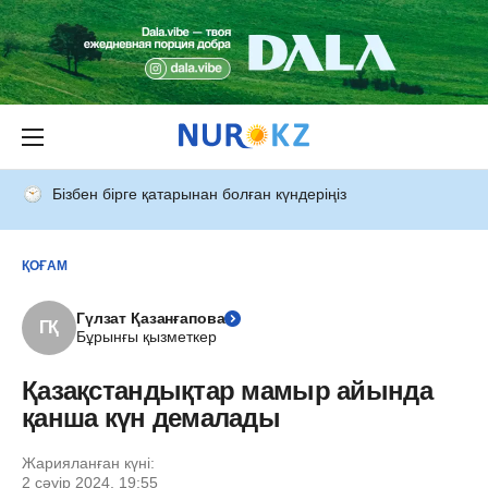
Бізбен бірге қатарынан болған күндеріңіз
ҚОҒАМ
Гүлзат Қазанғапова
ГҚ
Бұрынғы қызметкер
Қазақстандықтар мамыр айында
қанша күн демалады
Жарияланған күні:
2 сәуір 2024, 19:55