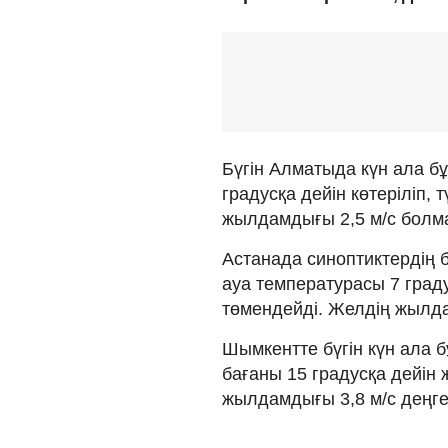
Бүгін Алматыда күн ала б
градусқа дейін көтеріліп, 
жылдамдығы 2,5 м/с болм
Астанада синоптиктердің 
ауа температурасы 7 градус
төмендейді. Желдің жылда
Шымкентте бүгін күн ала б
бағаны 15 градусқа дейін ж
жылдамдығы 3,8 м/с деңге