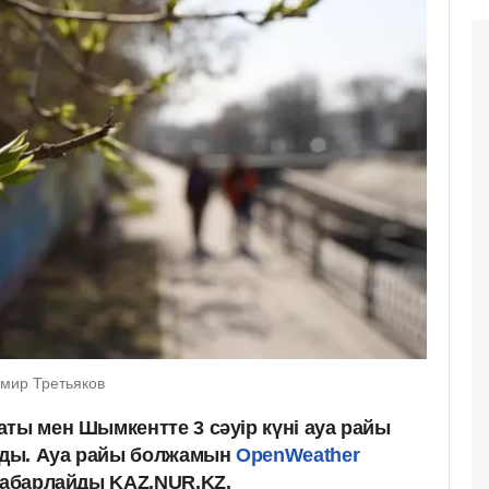
имир Третьяков
ты мен Шымкентте 3 сәуір күні ауа райы
ады. Ауа райы болжамын
OpenWeather
 хабарлайды KAZ.NUR.KZ.