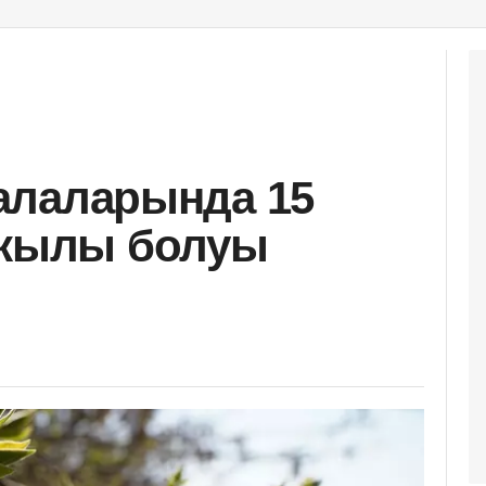
 қалаларында 15
 жылы болуы