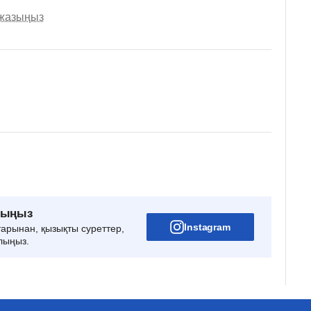
 жазыңыз
рыңыз
Instagram
тарынан, қызықты суреттер,
лыңыз.