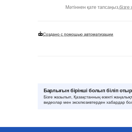
Мәтіннен қате тапсаңыз,
бізге
Создано с помощью автоматизации
Барлығын бірінші болып біліп оты
Бізге жазылып, Қазақстанның өзекті жаңалық
видеолар мен эксклюзивтерден хабардар бо