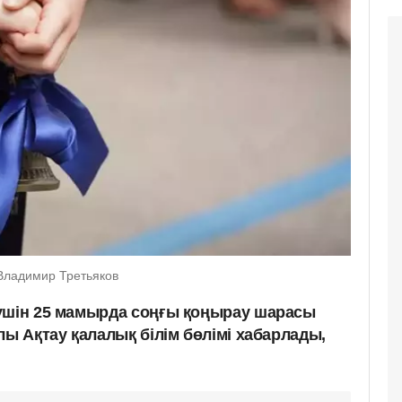
/Владимир Третьяков
үшін 25 мамырда соңғы қоңырау шарасы
лы Ақтау қалалық білім бөлімі хабарлады,