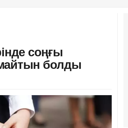
рінде соңғы
майтын болды