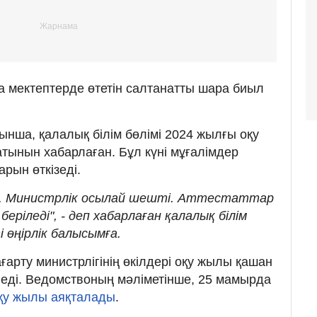
а мектептерде өтетін салтанатты шара биыл
нша, қалалық білім бөлімі 2024 жылғы оқу
ынын хабарлаған. Бұл күні мұғалімдер
рын өткізеді.
ы. Министрлік осылай шешті. Аттестаттар
еріледі", - деп хабарлаған қалалық білім
і өңірлік балысымға.
ғарту министрлігінің өкілдері оқу жылы қашан
еді. Ведомствоның мәліметінше, 25 мамырда
қу жылы аяқталады
.