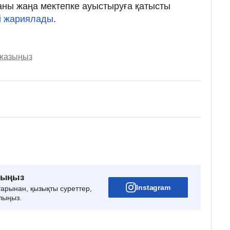
аны жаңа мектепке ауыстыруға қатысты
і жариялады
.
 жазыңыз
рыңыз
Instagram
тарынан, қызықты суреттер,
лыңыз.