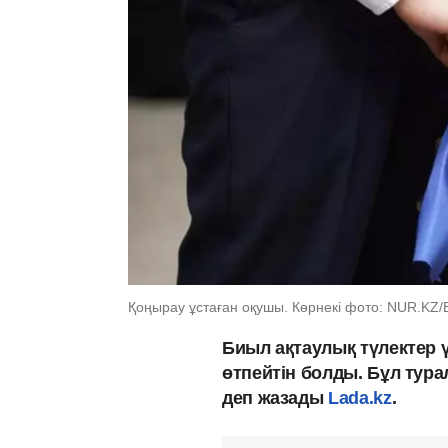
Қоңырау ұстаған оқушы. Көрнекі фото: NUR.KZ
Биыл ақтаулық түлектер 
өтпейтін болды. Бұл тура
деп жазады
Lada.kz
.