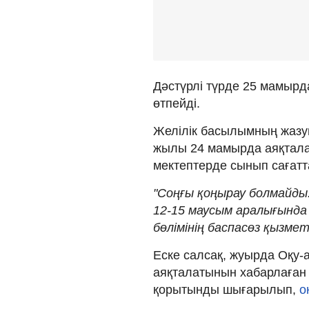
Дәстүрлі түрде 25 мамырд
өтпейді.
Желілік басылымның жазуы
жылы 24 мамырда аяқталат
мектептерде сынып сағатта
"Соңғы қоңырау болмайд
12-15 маусым аралығында б
бөлімінің баспасөз қызмет
Еске салсақ, жуырда Оқу-а
аяқталатынын хабарлаған 
қорытынды шығарылып,
о