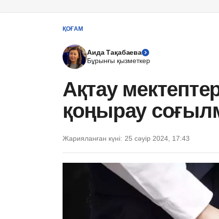
ҚОҒАМ
Аида Тақабаева
Бұрынғы қызметкер
Ақтау мектепте
қоңырау соғыл
Жарияланған күні:
25 сәуір 2024, 17:43