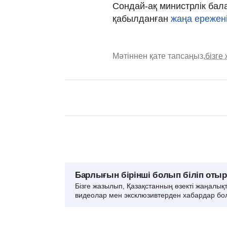
Сондай-ақ министрлік бал
қабылданған
жаңа ережен
Мәтіннен қате тапсаңыз,
бізге
Барлығын бірінші болып біліп оты
Бізге жазылып, Қазақстанның өзекті жаңалық
видеолар мен эксклюзивтерден хабардар бо