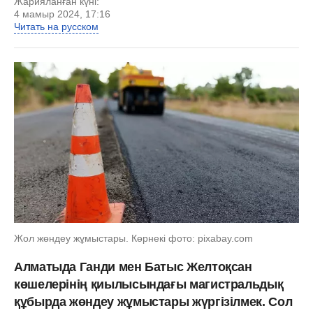
Жарияланған күні:
4 мамыр 2024, 17:16
Читать на русском
Жол жөндеу жұмыстары. Көрнекі фото: pixabay.com
Алматыда Ганди мен Батыс Желтоқсан
көшелерінің қиылысындағы магистральдық
құбырда жөндеу жұмыстары жүргізілмек. Сол