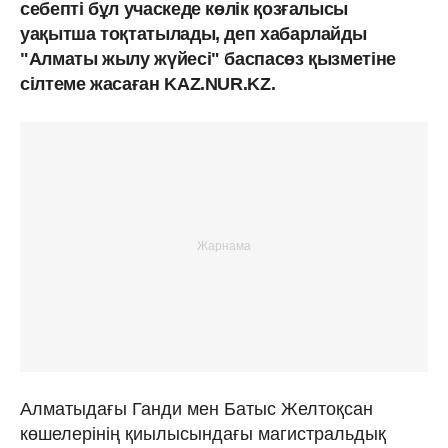
себепті бұл учаскеде көлік қозғалысы
уақытша тоқтатылады, деп хабарлайды
"Алматы жылу жүйесі" баспасөз қызметіне
сілтеме жасаған KAZ.NUR.KZ.
Алматыдағы Ганди мен Батыс Желтоқсан
көшелерінің қиылысындағы магистральдық