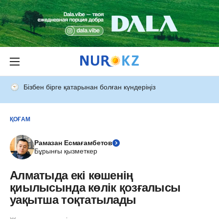
Бізбен бірге қатарынан болған күндеріңіз
ҚОҒАМ
Рамазан Есмағамбетов
Бұрынғы қызметкер
Алматыда екі көшенің
қиылысында көлік қозғалысы
уақытша тоқтатылады