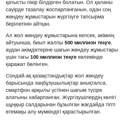
қатысты пікір білдірген болатын. Ол қаланы
сәуірде тазалау жоспарланғанын, одан соң
жөндеу жұмыстарын жүргізуге тапсырма
берілетінін айтқан.
Ал жол жөндеу жұмыстарына келсек, әкімнің
айтуынша, биыл жалпы
500 миллион теңге
,
аудан әкімдіктеріне шағын жөндеу жұмыстары
үшін тағы
100 миллион теңге
көлемінде
қаражат бөлінген.
Сондай-ақ қазақстандықтар жол жөндеу
барысында заңбұзушылықтар анықталса,
смартфон арқылы үстінен шағым түсіре
алатыны хабарланған. Жүргізушілердің көлігі
шұңқыр салдарынан бұзылған жағдайда тіпті
өтемақы алу мүмкіндігі қарастырылған.