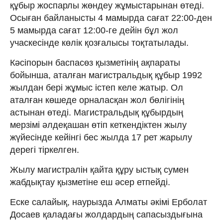
құбыр жоспарлы жөндеу жұмыстарынан өтеді.
Осыған байланысты 4 мамырда сағат 22:00-ден
5 мамырда сағат 12:00-ге дейін бұл жол
учаскесінде көлік қозғалысы тоқтатылады.
Кәсіпорын баспасөз қызметінің ақпараты
бойынша, аталған магистральдық құбыр 1992
жылдан бері жұмыс істеп келе жатыр. Ол
аталған көшеде орналасқан жол бөлігінің
астынан өтеді. Магистральдық құбырдың
мерзімі әлдеқашан өтіп кеткендіктен жылу
жүйесінде кейінгі бес жылда 17 рет жарылу
дерегі тіркелген.
Жылу магистралін қайта құру ыстық сумен
жабдықтау қызметіне еш әсер етпейді.
Еске салайық, наурызда Алматы әкімі Ерболат
Досаев қаладағы жолдардың сапасыздығына