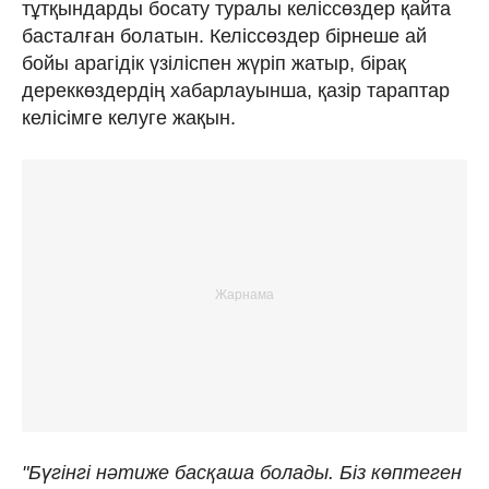
тұтқындарды босату туралы келіссөздер қайта
басталған болатын. Келіссөздер бірнеше ай
бойы арагідік үзіліспен жүріп жатыр, бірақ
дереккөздердің хабарлауынша, қазір тараптар
келісімге келуге жақын.
"Бүгінгі нәтиже басқаша болады. Біз көптеген