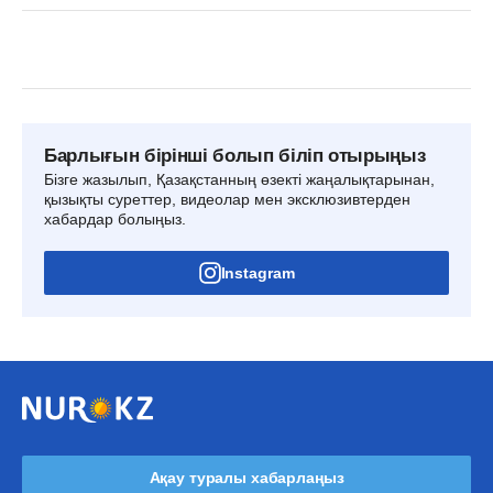
Барлығын бірінші болып біліп отырыңыз
Бізге жазылып, Қазақстанның өзекті жаңалықтарынан,
қызықты суреттер, видеолар мен эксклюзивтерден
хабардар болыңыз.
Instagram
Ақау туралы хабарлаңыз