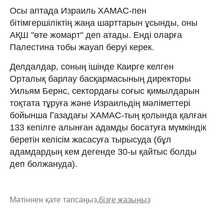
Осы аптада Израиль ХАМАС-пен
бітімгершіліктің жаңа шарттарын ұсынды, оны
АҚШ "өте жомарт" деп атады. Енді оларға
Палестина тобы жауап беруі керек.
Делдалдар, соның ішінде Каирге келген
Орталық барлау басқармасының директоры
Уильям Бернс, сектордағы соғыс қимылдарын
тоқтата тұруға және Израильдің мәліметтері
бойынша Газадағы ХАМАС-тың қолында қалған
133 кепілге алынған адамды босатуға мүмкіндік
беретін келісім жасасуға тырысуда (бұл
адамдардың кем дегенде 30-ы қайтыс болды
деп болжануда).
Мәтіннен қате тапсаңыз,
бізге жазыңыз