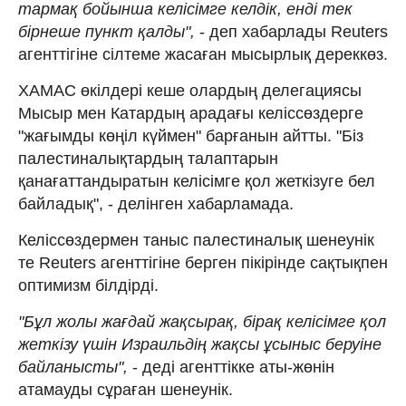
тармақ бойынша келісімге келдік, енді тек
бірнеше пункт қалды",
- деп хабарлады Reuters
агенттігіне сілтеме жасаған мысырлық дереккөз.
ХАМАС өкілдері кеше олардың делегациясы
Мысыр мен Катардың арадағы келіссөздерге
"жағымды көңіл күймен" барғанын айтты. "Біз
палестиналықтардың талаптарын
қанағаттандыратын келісімге қол жеткізуге бел
байладық", - делінген хабарламада.
Келіссөздермен таныс палестиналық шенеунік
те Reuters агенттігіне берген пікірінде сақтықпен
оптимизм білдірді.
"Бұл жолы жағдай жақсырақ, бірақ келісімге қол
жеткізу үшін Израильдің жақсы ұсыныс беруіне
байланысты",
- деді агенттікке аты-жөнін
атамауды сұраған шенеунік.