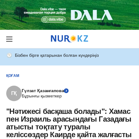
Бізбен бірге қатарынан болған күндеріңіз
ҚОҒАМ
Гүлзат Қазанғапова
ГҚ
Бұрынғы қызметкер
"Нәтижесі басқаша болады": Хамас
пен Израиль арасындағы Газадағы
атысты тоқтату туралы
келіссөздер Каирде қайта жалғасты