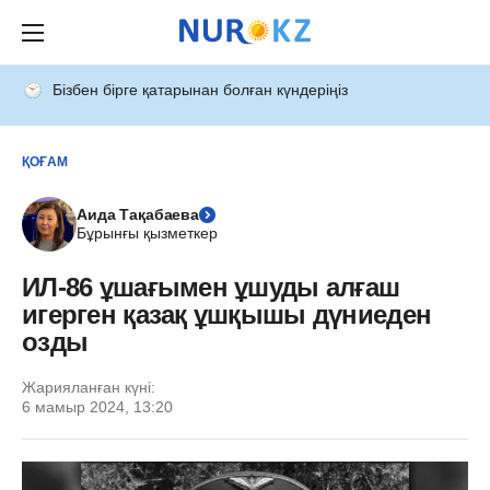
Бізбен бірге қатарынан болған күндеріңіз
ҚОҒАМ
Аида Тақабаева
Бұрынғы қызметкер
ИЛ-86 ұшағымен ұшуды алғаш
игерген қазақ ұшқышы дүниеден
озды
Жарияланған күні:
6 мамыр 2024, 13:20