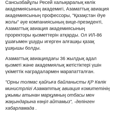
Сансызбайұлы Ресей халықаралық көлік
академиясының академигі, Азаматтық авиация
академиясының профессоры, "Қазақстан Әуе
жолы" әуе компаниясының вице-президенті,
Азаматтық авиация академиясының
проректоры қызметтерін атқарды. Ол ИЛ-86
ұшағымен ұшуды игерген алғашқы қазақ
ұшқышы болды.
Азаматтық авиациядағы 36 жылдық адал
қызметі және академиялық жетістіктері үшін
үкіметтік наградалармен марапатталған.
"Орны толмас қайғыға байланысты ҚР Көлік
министрлігі Азаматтық авиация комитетінің
ұжымы атынан марқұмның отбасы мен
жақындарына көңіл айтамыз", -делінген
хабарламада .