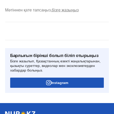
Мәтіннен қате тапсаңыз,
бізге жазыңыз
Барлығын бірінші болып біліп отырыңыз
Бізге жазылып, Қазақстанның өзекті жаңалықтарынан,
қызықты суреттер, видеолар мен эксклюзивтерден
хабардар болыңыз.
Instagram