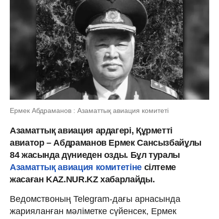
Ермек Абдраманов : Азаматтық авиация комитеті
Азаматтық авиация ардагері, Құрметті
авиатор – Абдраманов Ермек Сансызбайұлы
84 жасында дүниеден озды. Бұл туралы
Азаматтық авиация комитетіне
сілтеме
жасаған KAZ.NUR.KZ хабарлайды.
Ведомствоның Telegram-дағы арнасында
жарияланған мәліметке сүйенсек, Ермек