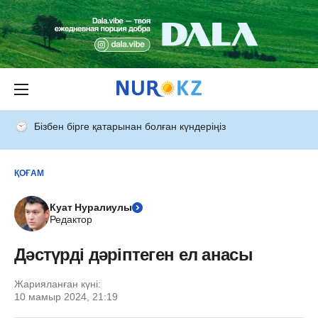
Бізбен бірге қатарынан болған күндеріңіз
ҚОҒАМ
Куат Нуралиулы
Редактор
Дәстүрді дәріптеген ел анасы
Жарияланған күні:
10 мамыр 2024, 21:19