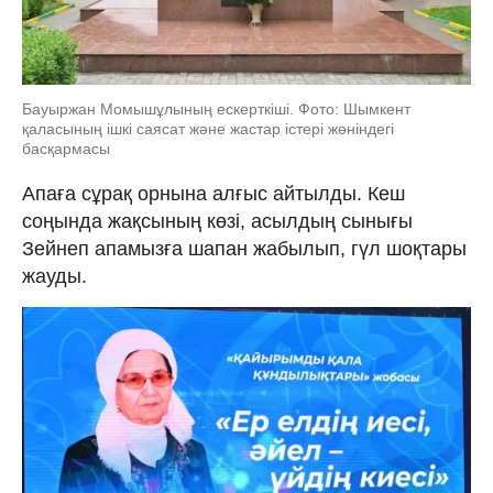
Бауыржан Момышұлының ескерткіші. Фото: Шымкент
қаласының ішкі саясат және жастар істері жөніндегі
басқармасы
Апаға сұрақ орнына алғыс айтылды. Кеш
соңында жақсының көзі, асылдың сынығы
Зейнеп апамызға шапан жабылып, гүл шоқтары
жауды.