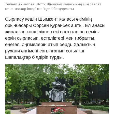
Зейнеп Ахметова. Фото: Шымкент қаласының ішкі саясат
және жастар істері жөніндегі басқармасы
Сырласу кешін Шымкент қаласы әкімінің
орынбасары Сәрсен Құранбек ашты. Ел анасы
жиналған көпшілікпен екі сағаттан аса емін-
еркін сырласып, естеліктері мен ғибратты,
өнегелі әңгімелерін атып берді. Халықтың
рухани әңгімені сағынғанын соғылған
шапалақтар білдіріп тұрды.