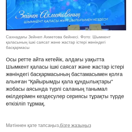
Сахнадағы Зейнеп Ахметова бейнесі. Фото: Шымкент
қаласының ішкі саясат және жастар істері жөніндегі
басқармасы
Осы ретте айта кетейік, алдағы уақытта
Шымкент қаласы ішкі саясат және жастар істері
жөніндегі басқармасының бастамасымен қолға
алынған "Қайырымды қала құндылықтары"
жобасы аясында түрлі саланың танымал
өкілдерімен кездесулер сериясы тұрақты түрде
өткізіліп тұрмақ.
Мәтіннен қате тапсаңыз,
бізге жазыңыз