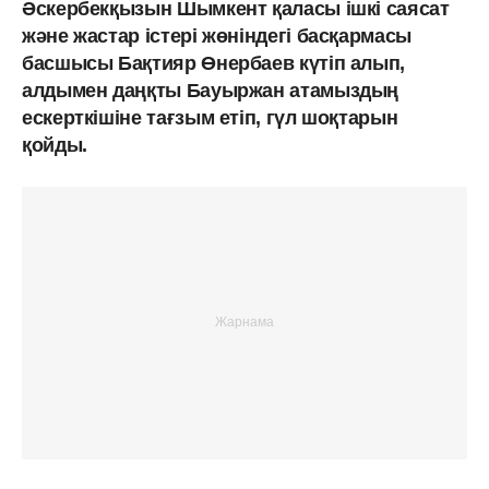
Әскербекқызын Шымкент қаласы ішкі саясат
және жастар істері жөніндегі басқармасы
басшысы Бақтияр Өнербаев күтіп алып,
алдымен даңқты Бауыржан атамыздың
ескерткішіне тағзым етіп, гүл шоқтарын
қойды.