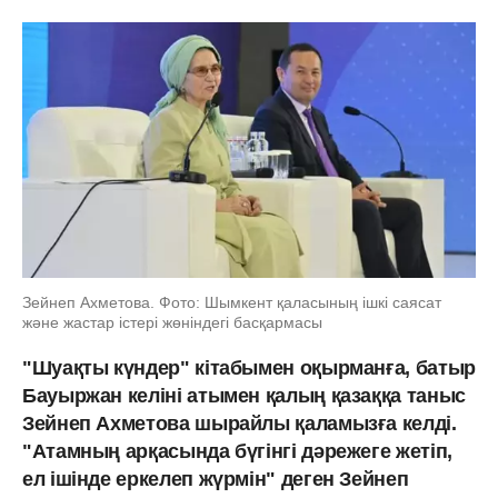
Зейнеп Ахметова. Фото: Шымкент қаласының ішкі саясат
және жастар істері жөніндегі басқармасы
"Шуақты күндер" кітабымен оқырманға, батыр
Бауыржан келіні атымен қалың қазаққа таныс
Зейнеп Ахметова шырайлы қаламызға келді.
"Атамның арқасында бүгінгі дәрежеге жетіп,
ел ішінде еркелеп жүрмін" деген Зейнеп