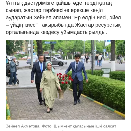
Ұлттық дәстүрімізге қайшы әдеттерді қатаң
сынап, жастар тәрбиесіне ерекше көңіл
аударатын Зейнеп апамен "Ер елдің иесі, әйел
– үйдің киесі" тақырыбында Жастар ресурстық
орталығында кездесу ұйымдастырылды.
Зейнеп Ахметова. Фото: Шымкент қаласының ішкі саясат