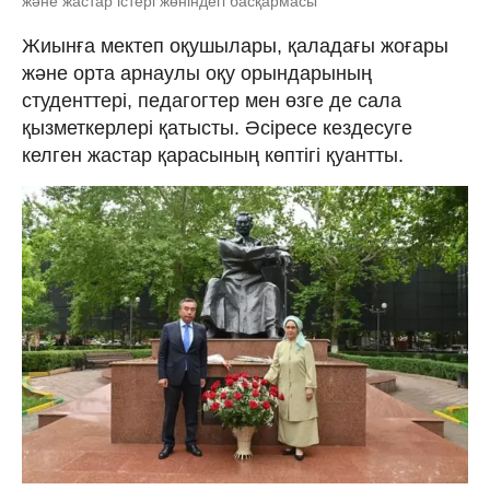
және жастар істері жөніндегі басқармасы
Жиынға мектеп оқушылары, қаладағы жоғары
және орта арнаулы оқу орындарының
студенттері, педагогтер мен өзге де сала
қызметкерлері қатысты. Әсіресе кездесуге
келген жастар қарасының көптігі қуантты.