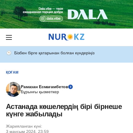
Бізбен бірге қатарынан болған күндеріңіз
ҚОҒАМ
Рамазан Есмағамбетов
Бұрынғы қызметкер
Астанада көшелердің бірі бірнеше
күнге жабылады
Жарияланған күні:
3 маусым 2024, 23:59