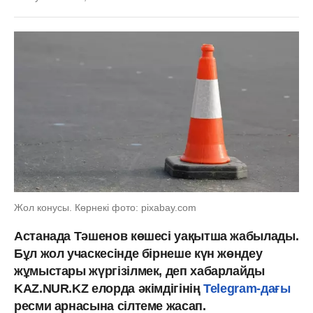
Жол конусы. Көрнекі фото: pixabay.com
Астанада Тәшенов көшесі уақытша жабылады.
Бұл жол учаскесінде бірнеше күн жөндеу
жұмыстары жүргізілмек, деп хабарлайды
KAZ.NUR.KZ елорда әкімдігінің
Telegram-дағы
ресми арнасына сілтеме жасап.