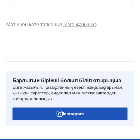
Мәтіннен қате тапсаңыз,
бізге жазыңыз
Барлығын бірінші болып біліп отырыңыз
Бізге жазылып, Қазақстанның өзекті жаңалықтарынан,
қызықты суреттер, видеолар мен эксклюзивтерден
хабардар болыңыз.
Instagram