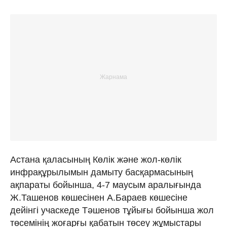
Астана қаласының Көлік және жол-көлік
инфрақұрылымын дамыту басқармасының
ақпараты бойынша, 4-7 маусым аралығында
Ж.Ташенов көшесінен А.Бараев көшесіне
дейінгі учаскеде Тәшенов тұйығы бойынша жол
төсемінің жоғарғы қабатын төсеу жұмыстары