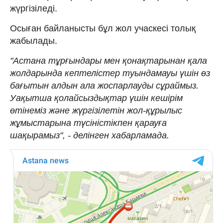
жүргізіледі.
Осыған байланысты бұл жол учаскесі толық
жабылады.
"Астана тұрғындары мен қонақтарынан қала
жолдарында кептелістер туындамауы үшін өз
бағытын алдын ала жоспарлауды сұраймыз.
Уақытша қолайсыздықтар үшін кешірім
өтінеміз және жүргізілетін жол-құрылыс
жұмыстарына түсіністікпен қарауға
шақырамыз", - делінген хабарламада.