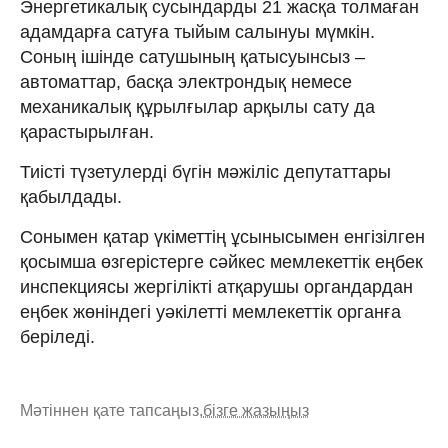
Энергетикалық сусындарды 21 жасқа толмаған
адамдарға сатуға тыйым салынуы мүмкін.
Соның ішінде сатушының қатысуынсыз –
автоматтар, басқа электрондық немесе
механикалық құрылғылар арқылы сату да
қарастырылған.
Тиісті түзетулерді бүгін мәжіліс депутаттары
қабылдады.
Сонымен қатар үкіметтің ұсынысымен енгізілген
қосымша өзгерістерге сәйкес мемлекеттік еңбек
инспекциясы жергілікті атқарушы органдардан
еңбек жөніндегі уәкілетті мемлекеттік органға
беріледі.
Мәтіннен қате тапсаңыз,
бізге жазыңыз