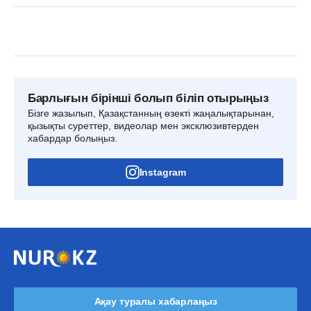
Барлығын бірінші болып біліп отырыңыз
Бізге жазылып, Қазақстанның өзекті жаңалықтарынан,
қызықты суреттер, видеолар мен эксклюзивтерден
хабардар болыңыз.
Instagram
Ақау туралы хабарлаңыз