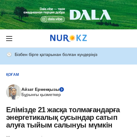
Бізбен бірге қатарынан болған күндеріңіз
ҚОҒАМ
Айзат Ермекқызы
Бұрынғы қызметкер
Елімізде 21 жасқа толмағандарға
энергетикалық сусындар сатып
алуға тыйым салынуы мүмкін