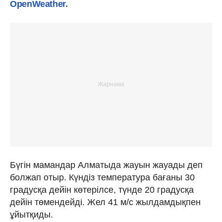
OpenWeather.
Бүгін мамандар Алматыда жауын жауады деп
болжап отыр. Күндіз температура бағаны 30
градусқа дейін көтерілсе, түнде 20 градусқа
дейін төмендейді. Жел 41 м/с жылдамдықпен
ұйытқиды.