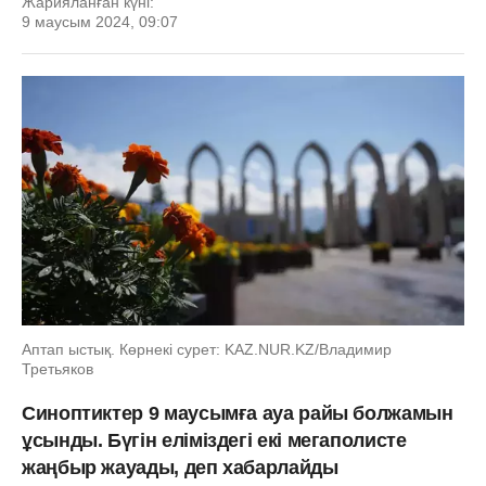
Жарияланған күні:
9 маусым 2024, 09:07
Аптап ыстық. Көрнекі сурет: KAZ.NUR.KZ/Владимир
Третьяков
Синоптиктер 9 маусымға ауа райы болжамын
ұсынды. Бүгін еліміздегі екі мегаполисте
жаңбыр жауады, деп хабарлайды