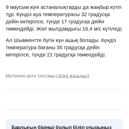
9 маусым күні астаналықтарды да жаңбыр күтіп
тұр. Күндіз ауа температурасы 32 градусқа
дейін көтерілсе, түнде 17 градусқа дейін
төмендейді. Жел жылдамдығы 16,4 м/с күтіледі.
Ал Шымкентте бүгін күн ашық болады. Күндіз
температура бағаны 35 градусқа дейін
көтерілсе, түнде 21 градусқа төмендейді.
Мәтіннен қате тапсаңыз,
бізге жазыңыз
Барлығын бірінші болып біліп отырыңыз