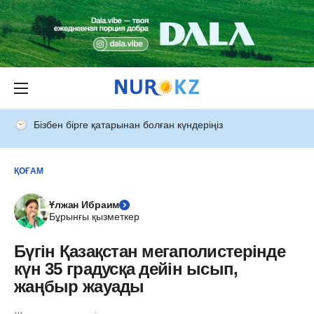
Бізбен бірге қатарынан болған күндеріңіз
ҚОҒАМ
Ұлжан Ибраим
Бұрынғы қызметкер
Бүгін Қазақстан мегаполистерінде
күн 35 градусқа дейін ысып,
жаңбыр жауады