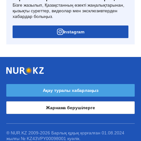
Бізге жазылып, Қазақстанның өзекті жаңалықтарынан,
қызықты суреттер, видеолар мен эксклюзивтерден
хабардар болыңыз.
Instagram
Ақау туралы хабарлаңыз
Жарнама берушілерге
® NUR.KZ 2009-2026 Барлық құқық қорғалған 01.08.2024
жылғы № KZ43VPY00098001 куәлік.