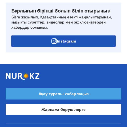
Барлығын бірінші болып біліп отырыңыз
Бізге жазылып, Қазақстанның өзекті жаңалықтарынан,
қызықты суреттер, видеолар мен эксклюзивтерден
хабардар болыңыз.
Instagram
Ақау туралы хабарлаңыз
Жарнама берушілерге