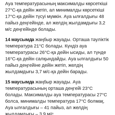
Ауа температурасының максималды көрсеткіші
27°C-қа дейін жетіп, ал минималды көрсеткіші
17°C-қа дейін түсуі мүмкін. Ауа ылғалдығы 48
пайыз деңгейінде, ал желдің жылдамдығы 3,2
м/с деңгейінде болады.
14 маусымда
жаңбыр жауады. Орташа тәуліктік
температура 21°C болады. Күндіз ауа
температурасы 26°C-қа дейін ысиды, ал түнде
16°C-қа дейін салқындайды. Ауа ылғалдығы 50
пайыз деңгейіне дейін жетіп, желдің
жылдамдығы 3,7 м/с-қа дейін барады.
15 маусымда
жаңбыр жауады. Ауа
температурасының орташа деңгейі 23°C
болады. Максималды ауа температурасы 27°C
болса, минималды температура 17°C болмақ.
Ауа ылғалдығы – 41 пайыз, ал желдің
жылдамдығы – 3,9 м/с.