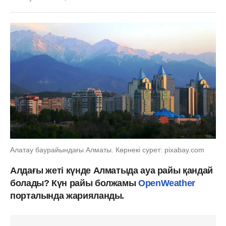
Алатау баурайындағы Алматы. Көрнекі сурет: pixabay.com
Алдағы жеті күнде Алматыда ауа райы қандай
болады? Күн райы болжамы
OpenWeather
порталында жарияланды.