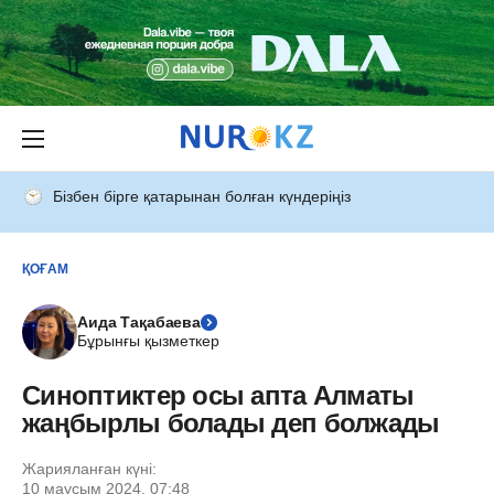
Бізбен бірге қатарынан болған күндеріңіз
ҚОҒАМ
Аида Тақабаева
Бұрынғы қызметкер
Синоптиктер осы апта Алматы
жаңбырлы болады деп болжады
Жарияланған күні:
10 маусым 2024, 07:48