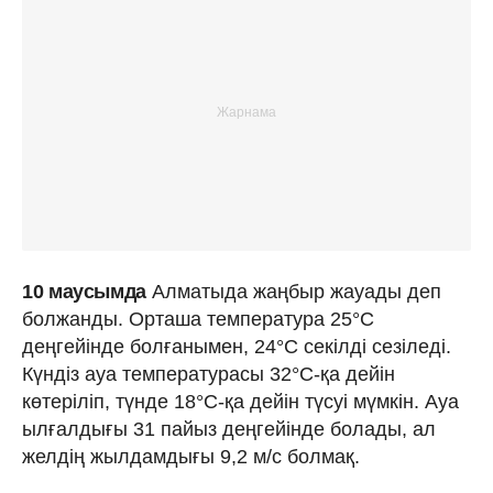
10 маусымда
Алматыда жаңбыр жауады деп
болжанды. Орташа температура 25°C
деңгейінде болғанымен, 24°C секілді сезіледі.
Күндіз ауа температурасы 32°C-қа дейін
көтеріліп, түнде 18°C-қа дейін түсуі мүмкін. Ауа
ылғалдығы 31 пайыз деңгейінде болады, ал
желдің жылдамдығы 9,2 м/с болмақ.