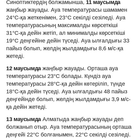
Синоптиктердің болжамынша,
11 маусымда
жаңбыр жауады. Ауа температурасы шамамен
24°C-қа жеткенімен, 23°C секілді сезіледі. Ауа
температурасының максималды көрсеткіші
31°C-қа дейін жетіп, ал минималды көрсеткіші
19°C деңгейіне дейін түседі. Ауа ылғалдығы 33
пайыз болып, желдің жылдамдығы 8,6 м/с-қа
жетеді.
12 маусымда
жаңбыр жауады. Орташа ауа
температурасы 23°C болады. Күндіз ауа
температурасы 28°C-қа дейін көтеріліп, түнде
18°C-қа дейін түседі. Ауа ылғалдығы 48 пайыз
деңгейінде болып, желдің жылдамдығы 3,9 м/с-
қа дейін жетеді.
13 маусымда
Алматыда жаңбыр жауады деп
болжанып отыр. Ауа температурасының орташа
деңгейі 22°C болғанымен, 22°C секілді сезіледі.