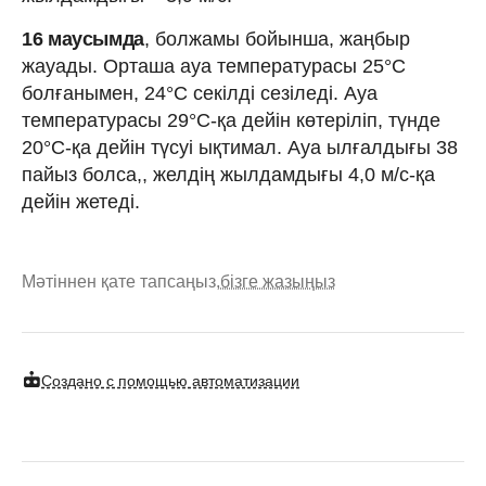
16 маусымда
, болжамы бойынша, жаңбыр
жауады. Орташа ауа температурасы 25°C
болғанымен, 24°C секілді сезіледі. Ауа
температурасы 29°C-қа дейін көтеріліп, түнде
20°C-қа дейін түсуі ықтимал. Ауа ылғалдығы 38
пайыз болса,, желдің жылдамдығы 4,0 м/с-қа
дейін жетеді.
Мәтіннен қате тапсаңыз,
бізге жазыңыз
Создано с помощью автоматизации