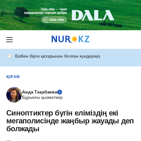
Бізбен бірге қатарынан болған күндеріңіз
ҚОҒАМ
Аида Тақабаева
Бұрынғы қызметкер
Синоптиктер бүгін еліміздің екі
мегаполисінде жаңбыр жауады деп
болжады