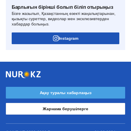
Барлығын бірінші болып біліп отырыңыз
Бізге жазылып, Қазақстанның өзекті жаңалықтарынан,
қызықты суреттер, видеолар мен эксклюзивтерден
хабардар болыңыз.
Instagram
Ақау туралы хабарлаңыз
Жарнама берушілерге