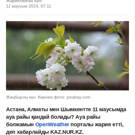
Жарияланған күні:
11 маусым 2024, 07:11
Жаңбырлы күн. Көрнекі фото: pixabay.com
Астана, Алматы мен Шымкентте 11 маусымда
ауа райы қандай болады? Ауа райы
болжамын
OpenWeather
порталы жария етті,
деп хабарлайды KAZ.NUR.KZ.