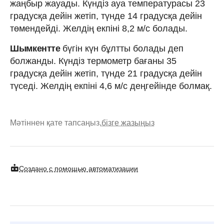
жаңбыр жауады. Күндіз ауа температурасы 23
градусқа дейін жетіп, түнде 14 градусқа дейін
төмендейді. Желдің екпіні 8,2 м/с болады.
Шымкентте
бүгін күн бұлтты болады деп
болжанды. Күндіз термометр бағаны 35
градусқа дейін жетіп, түнде 21 градусқа дейін
түседі. Желдің екпіні 4,6 м/с деңгейінде болмақ.
Мәтіннен қате тапсаңыз,
бізге жазыңыз
Создано с помощью автоматизации