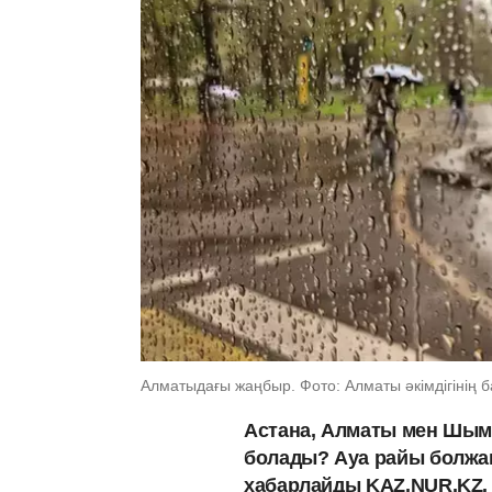
Алматыдағы жаңбыр. Фото: Алматы әкімдігінің б
Астана, Алматы мен Шымк
болады? Ауа райы болж
хабарлайды KAZ.NUR.KZ.