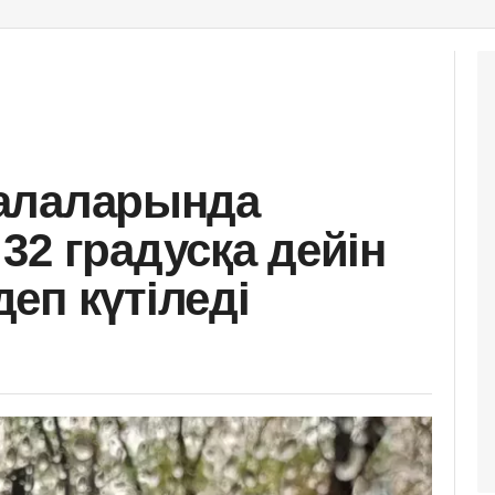
 қалаларында
32 градусқа дейін
еп күтіледі