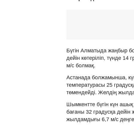
Бүгін Алматыда жаңбыр бо
дейін көтеріліп, түнде 14
м/с болмақ.
Астанада болжамынша, күн
температурасы 25 градусқа
төмендейді. Желдің жылда
Шымкентте бүгін күн ашық 
бағаны 32 градусқа дейін ж
жылдамдығы 6,7 м/с деңге