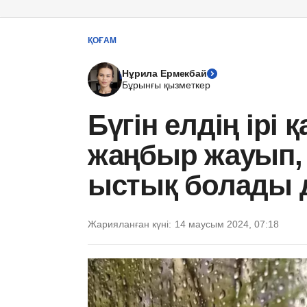
ҚОҒАМ
Нұрила Ермекбай
Бұрынғы қызметкер
Бүгін елдің ірі
жаңбыр жауып, 
ыстық болады д
Жарияланған күні:
14 маусым 2024, 07:18