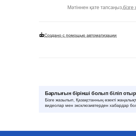
Мәтіннен қате тапсаңыз,
бізге
Создано с помощью автоматизации
Барлығын бірінші болып біліп оты
Бізге жазылып, Қазақстанның өзекті жаңалық
видеолар мен эксклюзивтерден хабардар бо