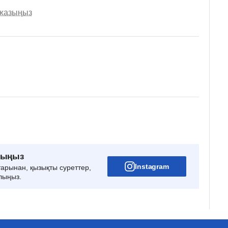
 жазыңыз
рыңыз
Instagram
тарынан, қызықты суреттер,
лыңыз.