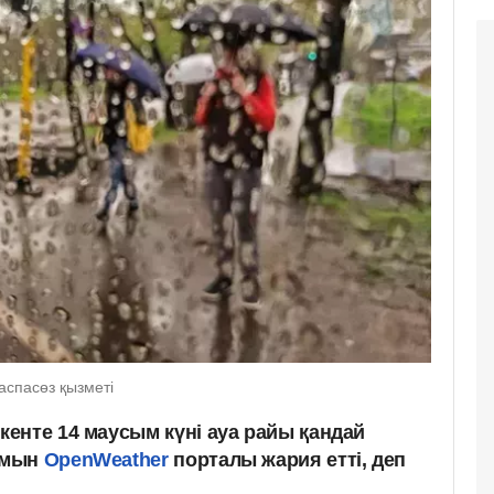
аспасөз қызметі
енте 14 маусым күні ауа райы қандай
амын
OpenWeather
порталы жария етті, деп