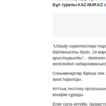
Бұл туралы KAZ.NUR.KZ
"UStudy серіктестері та
байланысты бүгін, 19 ма
ауыстырылды", - делінге
желісіндегі хабарламасынд
Соныменқатар бірінші лек
ауыстырылды.
Ұлттық тестілеу орталығы
кешірім сұрады.
Еске сала кетейік, Қазақс