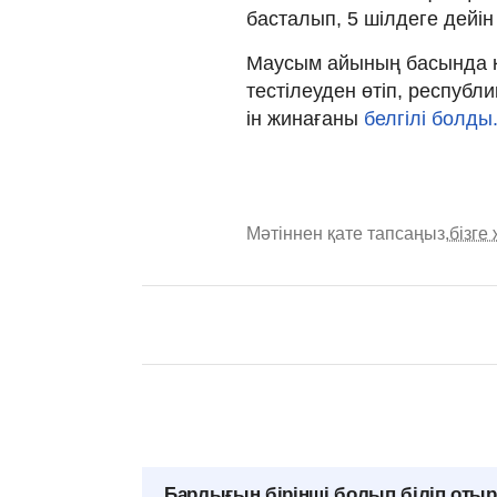
басталып, 5 шілдеге дейі
Маусым айының басында к
тестілеуден өтіп, респуб
ін жинағаны
белгілі болды
Мәтіннен қате тапсаңыз,
бізге
Барлығын бірінші болып біліп оты