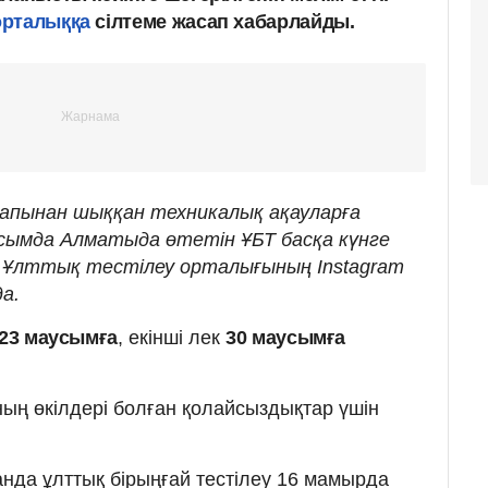
орталыққа
сілтеме жасап хабарлайды.
рапынан шыққан техникалық ақауларға
усымда Алматыда өтетін ҰБТ басқа күнге
н Ұлттық тестілеу орталығының Instagram
а.
23 маусымға
, екінші лек
30 маусымға
ның өкілдері болған қолайсыздықтар үшін
танда ұлттық бірыңғай тестілеу 16 мамырда