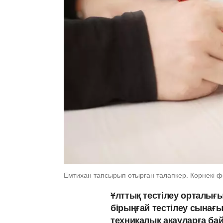
Емтихан тапсырып отырған талапкер. Көрнекі ф
Ұлттық тестілеу орталығы
бірыңғай тестілеу сына
техникалық ақауларға бай