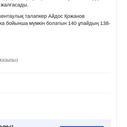
н жалғасады.
ентаулық талапкер Айдос Қожанов
лика бойынша мүмкін болатын 140 ұпайдың 138-
.
 жазыңыз
рыңыз