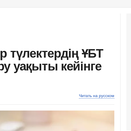
р түлектердің ҰБТ
у уақыты кейінге
Читать на русском