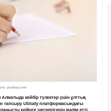
ото: pixabay.com
 Алматыда кейбір түлектер үшін ұлттық
ғын тапсыру UStudy платформасындағы
ланысты кейінге шегерілгенін мәлім етті.