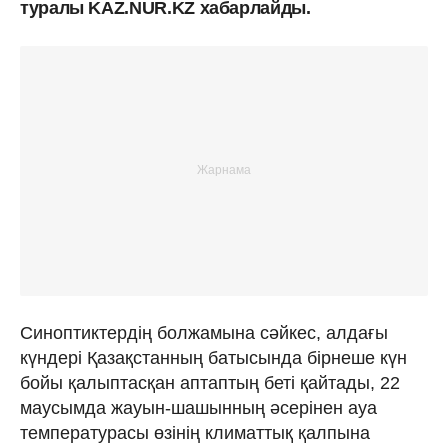
туралы KAZ.NUR.KZ хабарлайды.
Синоптиктердің болжамына сәйкес, алдағы
күндері Қазақстанның батысында бірнеше күн
бойы қалыптасқан аптаптың беті қайтады, 22
маусымда жауын-шашынның әсерінен ауа
температурасы өзінің климаттық қалпына