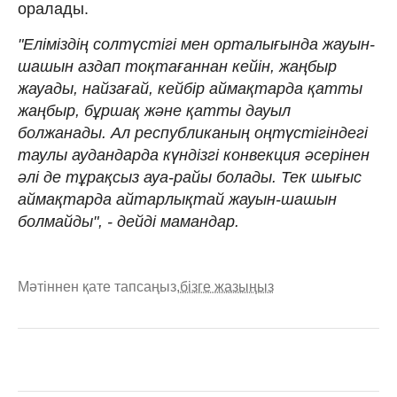
оралады.
"Еліміздің солтүстігі мен орталығында жауын-
шашын аздап тоқтағаннан кейін, жаңбыр
жауады, найзағай, кейбір аймақтарда қатты
жаңбыр, бұршақ және қатты дауыл
болжанады. Ал республиканың оңтүстігіндегі
таулы аудандарда күндізгі конвекция әсерінен
әлі де тұрақсыз ауа-райы болады. Тек шығыс
аймақтарда айтарлықтай жауын-шашын
болмайды", - дейді мамандар.
Мәтіннен қате тапсаңыз,
бізге жазыңыз