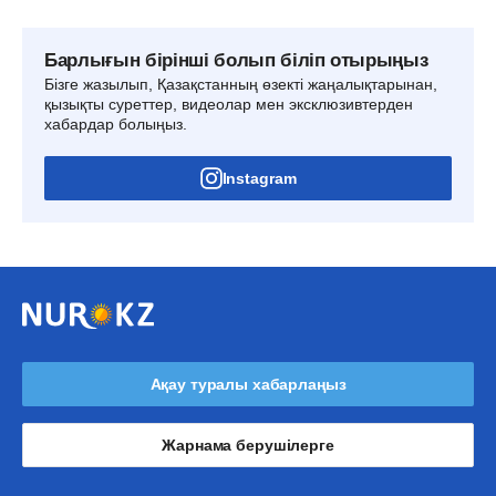
Барлығын бірінші болып біліп отырыңыз
Бізге жазылып, Қазақстанның өзекті жаңалықтарынан,
қызықты суреттер, видеолар мен эксклюзивтерден
хабардар болыңыз.
Instagram
Ақау туралы хабарлаңыз
Жарнама берушілерге