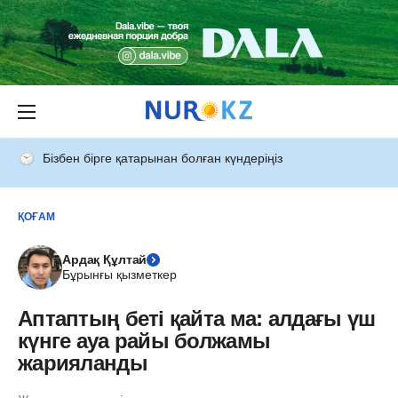
Бізбен бірге қатарынан болған күндеріңіз
ҚОҒАМ
Ардақ Құлтай
Бұрынғы қызметкер
Аптаптың беті қайта ма: алдағы үш
күнге ауа райы болжамы
жарияланды