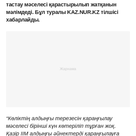
тастау мәселесі қарастырылып жатқанын
мәлімдеді. Бұл туралы KAZ.NUR.KZ тілшісі
хабарлайды.
“Көліктің алдыңғы терезесін қараңғылау
мәселесі бірінші күн көтеріліп тұрған жоқ.
Қазір ІІМ алдыңғы әйнектерді қараңғылауға