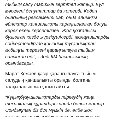
тыйым салу тарихын зерттеп жатыр. Бұл
мәселені депутаттар да көтерді. Кеден
одағының регламенті бар, онда алдыңғы
әйнектер қаншалықты қараңғыланған болуы
керек екені көрсетілген. Жол қозғалысы
бұзылған кезде жүргізушілерді, жолаушыларды
сәйкестендіруде қиындық туғандықтан
алдыңғы терезені қараңғылауға тыйым
салынған еді", - деді ІІМ басшысының
орынбасары.
Марат Қожаев қазір қараңғылауға тыйым
салудың қаншалықты орынды болғаны
талқыланып жатқанын айтты.
“Құқықбұзушылықтарды тіркеудің жаңа
техникалық құралдары пайда болып жатыр.
Сондықтан біз бұл мүмкін бе, әлде жол
қозғалысы қауіпсіздігіне нұқсан келтіре ме,