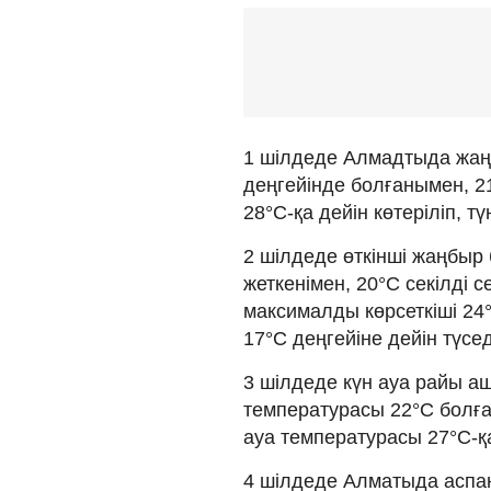
1 шілдеде Алмадтыда жаң
деңгейінде болғанымен, 21
28°C-қа дейін көтеріліп, тү
2 шілдеде өткінші жаңбыр
жеткенімен, 20°C секілді 
максималды көрсеткіші 24°
17°C деңгейіне дейін түсед
3 шілдеде күн ауа райы а
температурасы 22°C болған
ауа температурасы 27°C-қа 
4 шілдеде Алматыда аспа