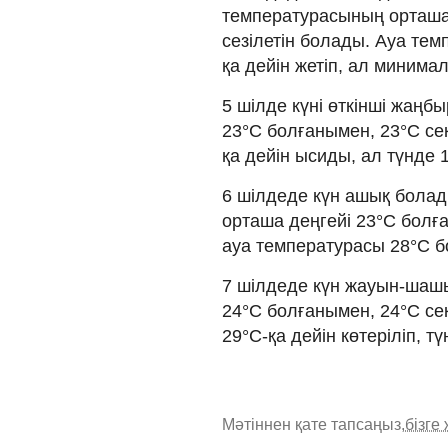
температурасының орташа 
сезілетін болады. Ауа те
қа дейін жетіп, ал минимал
5 шілде күні өткінші жаңб
23°C болғанымен, 23°C сек
қа дейін ысиды, ал түнде 
6 шілдеде күн ашық болад
орташа деңгейі 23°C болға
ауа температурасы 28°C б
7 шілдеде күн жауын-шаш
24°C болғанымен, 24°C сек
29°C-қа дейін көтеріліп, т
Мәтіннен қате тапсаңыз,
бізге