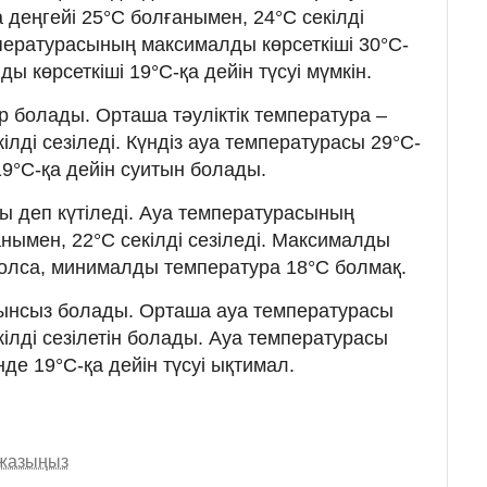
деңгейі 25°C болғанымен, 24°C секілді
мпературасының максималды көрсеткіші 30°C-
ды көрсеткіші 19°C-қа дейін түсуі мүмкін.
ыр болады. Орташа тәуліктік температура –
ілді сезіледі. Күндіз ауа температурасы 29°C-
19°C-қа дейін суитын болады.
ы деп күтіледі. Ауа температурасының
нымен, 22°C секілді сезіледі. Максималды
олса, минималды температура 18°C болмақ.
ынсыз болады. Орташа ауа температурасы
ілді сезілетін болады. Ауа температурасы
үнде 19°C-қа дейін түсуі ықтимал.
 жазыңыз