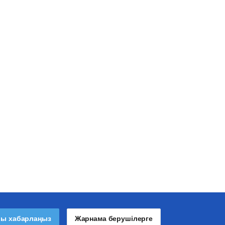
лы хабарлаңыз
Жарнама берушілерге