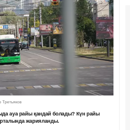
р Третьяков
ыда ауа райы қандай болады? Күн райы
рталында жарияланды.