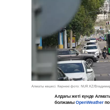
Алматы көшесі. Көрнекі фото: NUR.KZ/Владими
Алдағы жеті күнде Алмат
болжамы
OpenWeather
по