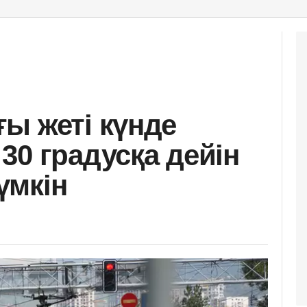
ы жеті күнде
30 градусқа дейін
үмкін