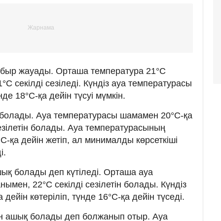
быр жауады. Орташа температура 21°C
°C секілді сезіледі. Күндіз ауа температурасы
нде 18°C-қа дейін түсуі мүмкін.
 болады. Ауа температурасы шамамен 20°C-қа
сезілетін болады. Ауа температурасының
C-қа дейін жетіп, ал минималды көрсеткіші
і.
шық болады деп күтіледі. Орташа ауа
ымен, 22°C секілді сезілетін болады. Күндіз
дейін көтеріліп, түнде 16°C-қа дейін түседі.
н ашық болады деп болжанып отыр. Ауа