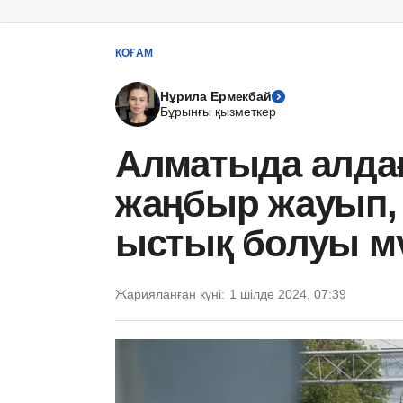
ҚОҒАМ
Нұрила Ермекбай
Бұрынғы қызметкер
Алматыда алдағ
жаңбыр жауып, 
ыстық болуы м
Жарияланған күні:
1 шілде 2024, 07:39