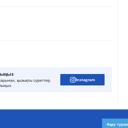
рыңыз
Instagram
тарынан, қызықты суреттер,
лыңыз.
Ақау тура