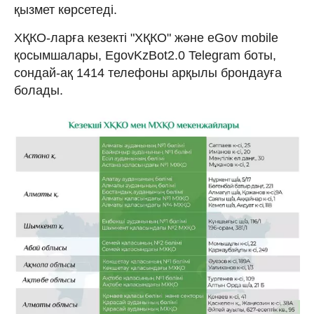
қызмет көрсетеді.
ХҚКО-ларға кезекті "ХҚКО" және eGov mobile
қосымшалары, EgovKzBot2.0 Telegram боты,
сондай-ақ 1414 телефоны арқылы брондауға
болады.