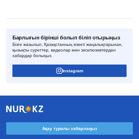
Барлығын бірінші болып біліп отырыңыз
Бізге жазылып, Қазақстанның өзекті жаңалықтарынан,
қызықты суреттер, видеолар мен эксклюзивтерден
хабардар болыңыз.
Instagram
Ақау туралы хабарлаңыз