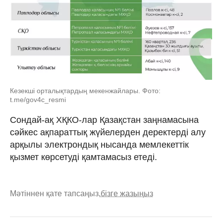
Кезекші орталықтардың мекенжайлары. Фото:
t.me/gov4c_resmi
Сондай-ақ ХҚКО-лар Қазақстан заңнамасына
сәйкес ақпараттық жүйелерден деректерді алу
арқылы электрондық нысанда мемлекеттік
қызмет көрсетуді қамтамасыз етеді.
Мәтіннен қате тапсаңыз,
бізге жазыңыз