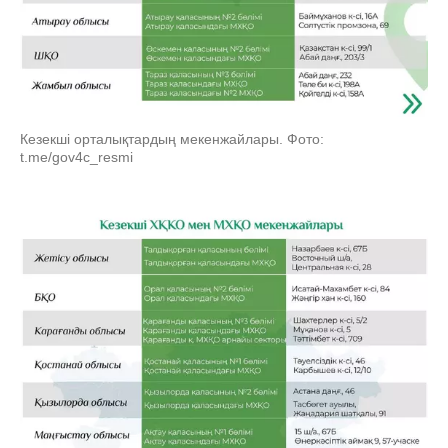
Кезекші орталықтардың мекенжайлары. Фото:
t.me/gov4c_resmi