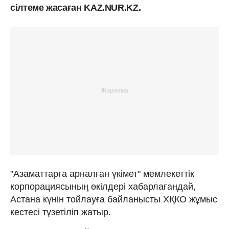
сілтеме жасаған KAZ.NUR.KZ.
"Азаматтарға арналған үкімет" мемлекеттік
корпорациясының өкілдері хабарлағандай,
Астана күнін тойлауға байланысты ХҚКО жұмыс
кестесі түзетіліп жатыр.