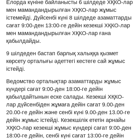
Елорда күніне байланысты 6 шілдеде ХҚКО-лар
мен мамандандырылған ХҚКО-лар жұмыс
істемейді. Дүйсенбі күні 8 шілдеде азаматтарды
сағат 9:00-ден 13:00-ге дейін кезекші ХҚКО-лар
мен мамандандырылған ХҚКО-лар ғана
қабылдайды.
9 шілдеден бастап барлық халыққа қызмет
көрсету орталығы әдеттегі кестеге сай жұмыс
істейді.
Ведомство орталықтар азаматтарды жұмыс
күндері сағат 9:00-ден 18:00-ге дейін
қабылдайтынын еске салады. Кезекші ХҚКО-
лар дүйсенбіден жұмаға дейін сағат 9.00-ден
20.00-ге дейін және сенбі күні 9.00-ден 13.00-ге
дейін жұмыс істейді. Кезекшілік ететін арнайы
ХҚКО-лар кезекші жұмыс күндері сағат 9:00-ден
18:00-ге дейін, сенбі күні сағат 13:00-ге дейін