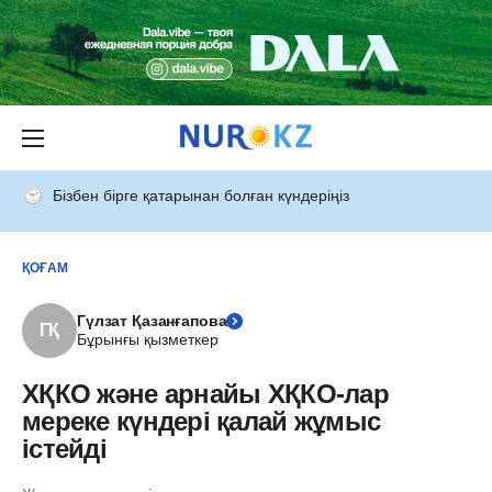
Бізбен бірге қатарынан болған күндеріңіз
ҚОҒАМ
Гүлзат Қазанғапова
ГҚ
Бұрынғы қызметкер
ХҚКО және арнайы ХҚКО-лар
мереке күндері қалай жұмыс
істейді