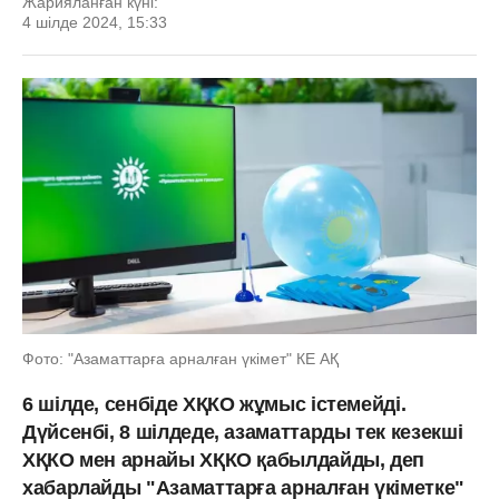
Жарияланған күні:
4 шілде 2024, 15:33
Фото: "Азаматтарға арналған үкімет" КЕ АҚ
6 шілде, сенбіде ХҚКО жұмыс істемейді.
Дүйсенбі, 8 шілдеде, азаматтарды тек кезекші
ХҚКО мен арнайы ХҚКО қабылдайды, деп
хабарлайды "Азаматтарға арналған үкіметке"