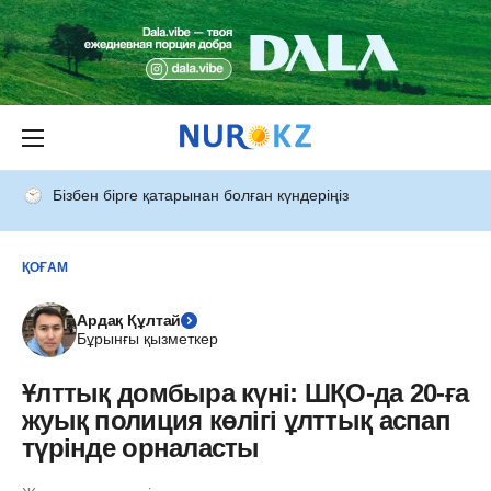
Бізбен бірге қатарынан болған күндеріңіз
ҚОҒАМ
Ардақ Құлтай
Бұрынғы қызметкер
Ұлттық домбыра күні: ШҚО-да 20-ға
жуық полиция көлігі ұлттық аспап
түрінде орналасты