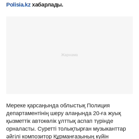
Polisia.kz
хабарлады.
Мереке қарсаңында облыстық Полиция
департаментінің шеру алаңында 20-ға жуық
қызметтік автокөлік ұлттық аспап түрінде
орналасты. Суретті толықтырған музыканттар
әйгілі композитор Құрманғазының күйін