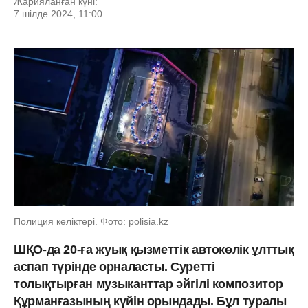
Жарияланған күні:
7 шілде 2024, 11:00
Полиция көліктері. Фото: polisia.kz
ШҚО-да 20-ға жуық қызметтік автокөлік ұлттық
аспап түрінде орналасты. Суретті
толықтырған музыканттар әйгілі композитор
Құрманғазының күйін орындады. Бұл туралы