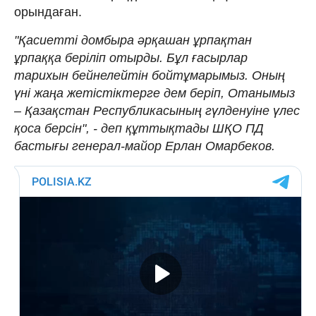
орындаған.
"Қасиетті домбыра әрқашан ұрпақтан
ұрпаққа беріліп отырды. Бұл ғасырлар
тарихын бейнелейтін бойтұмарымыз. Оның
үні жаңа жетістіктерге дем беріп, Отанымыз
– Қазақстан Республикасының гүлденуіне үлес
қоса берсін", - деп құттықтады ШҚО ПД
бастығы генерал-майор Ерлан Омарбеков.