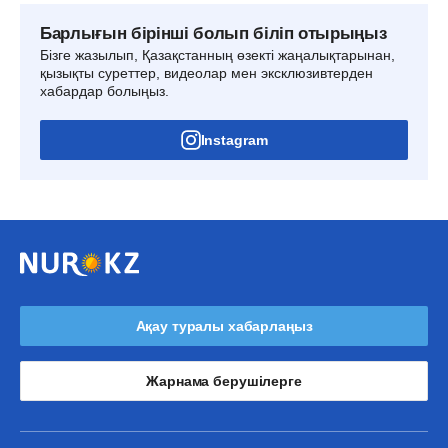
Барлығын бірінші болып біліп отырыңыз
Бізге жазылып, Қазақстанның өзекті жаңалықтарынан,
қызықты суреттер, видеолар мен эксклюзивтерден
хабардар болыңыз.
Instagram
Ақау туралы хабарлаңыз
Жарнама берушілерге