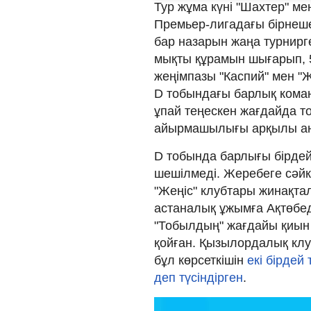
Тур жұма күні "Шахтер" м
Премьер-лигадағы бірнеше 
бар назарын жаңа турнирге
мықты құрамын шығарып, 5
жеңімпазы "Каспий" мен "Ж
D тобындағы барлық команд
ұпай теңескен жағдайда то
айырмашылығы арқылы а
D тобында барлығы бірдей
шешілмеді. Жеребеге сәйке
"Жеңіс" клубтары жинақтал
астаналық ұжымға Ақтөбеде
"Тобылдың" жағдайы қиын 
қойған. Қызылордалық клу
бұл көрсеткішін
екі бірдей
деп түсіндірген
.