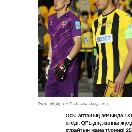
Фото: «Қайрат» ФК баспасөз қызметі
Осы аптаның аяғында 1Х
өтеді. QFL-дің жалпы жү
құрайтын жаңа турнирі 25