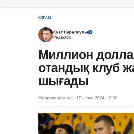
ҚОҒАМ
Куат Нуралиулы
Редактор
Миллион долла
отандық клуб 
шығады
Жарияланған күні:
17 шілде 2024, 10:00