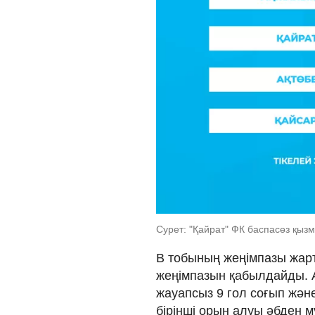
Сурет: "Қайрат" ФК баспасөз қызм
B тобының жеңімпазы жар
жеңімпазын қабылдайды. А
жауапсыз 9 гол соғып жән
бірінші орын алуы әбден м