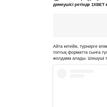
демеушісі ретінде 1ХВЕТ
Айта кетейік, турнирге елі
топтық форматта сынға тү
жолдама алады. Шешуші ту