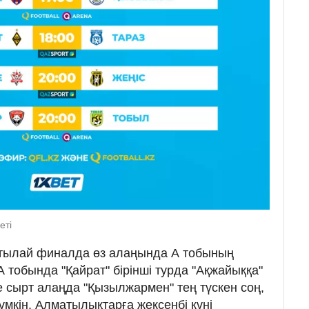
еті
тылай финалда өз алаңында А тобының
 тобында "Қайрат" бірінші турда "Ақжайыққа"
е сырт алаңда "Қызылжармен" тең түскен соң,
үмкін. Алматылықтарға жексенбі күні