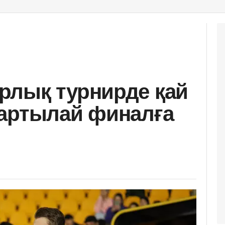
рлық турнирде қай
жартылай финалға