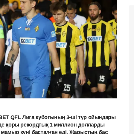
ВЕТ QFL Лига кубогының 3-ші тур ойындары
лде қоры рекордтық 1 миллион долларды
 мамыр күні басталған еді. Жарыстың бас