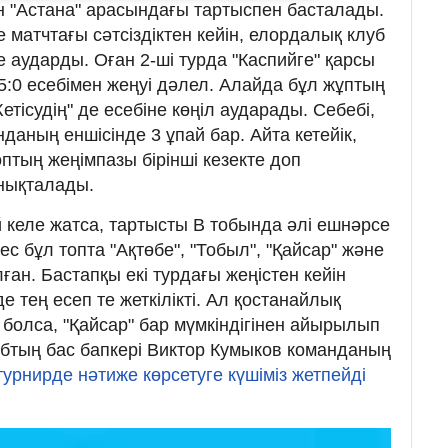
ен "Астана" арасындағы тартыспен басталады.
матчтағы сәтсіздіктен кейін, елордалық клуб
 аударды. Оған 2-ші турда "Каспийге" қарсы
:0 есебімен жеңуі дәлел. Алайда бұл жұптың
етісудің" де есебіне көңіл аударады. Себебі,
аның еншісінде 3 ұпай бар. Айта кетейік,
птың жеңімпазы бірінші кезекте доп
нықталады.
 келе жатса, тартысты В тобында әлі ешнәрсе
с бұл топта "Ақтөбе", "Тобыл", "Қайсар" және
ған. Бастапқы екі турдағы жеңістен кейін
 тең есеп те жеткілікті. Ал қостанайлық
болса, "Қайсар" бар мүмкіндігінен айырылып
бтың бас бапкері Виктор Кумыков команданың
 турнирде нәтиже көрсетуге күшіміз жетпейді