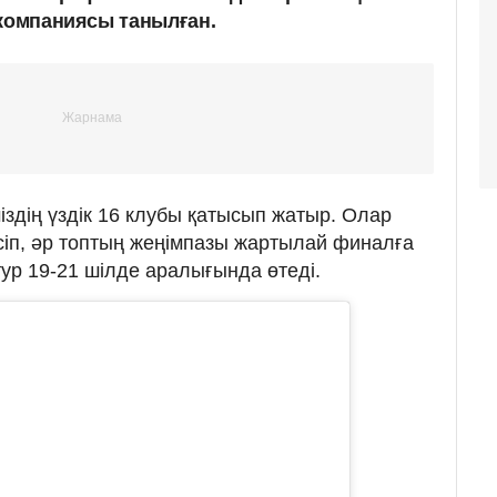
 компаниясы танылған.
міздің үздік 16 клубы қатысып жатыр. Олар
сіп, әр топтың жеңімпазы жартылай финалға
р 19-21 шілде аралығында өтеді.