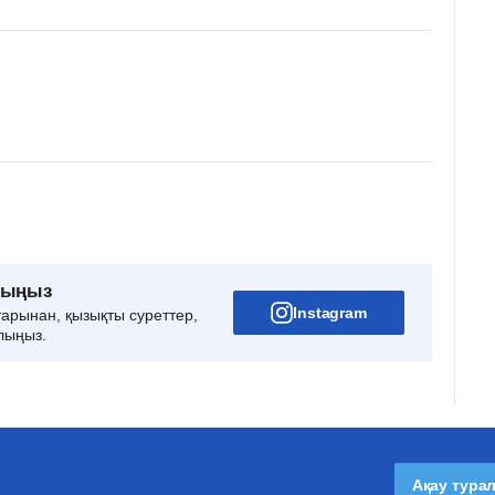
рыңыз
Instagram
тарынан, қызықты суреттер,
лыңыз.
Ақау тура