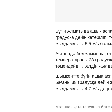
Бүгін Алматыда ашық аспа
градусқа дейін көтеріліп, 
жылдамдығы 5,5 м/с болм
Астанада болжамынша, өтк
температурасы 28 градусқа
төмендейді. Желдің жылда
Шымкентте бүгін ашық асп
бағаны 38 градусқа дейін ж
жылдамдығы 4,7 м/с деңге
Мәтіннен қате тапсаңыз,
бізге