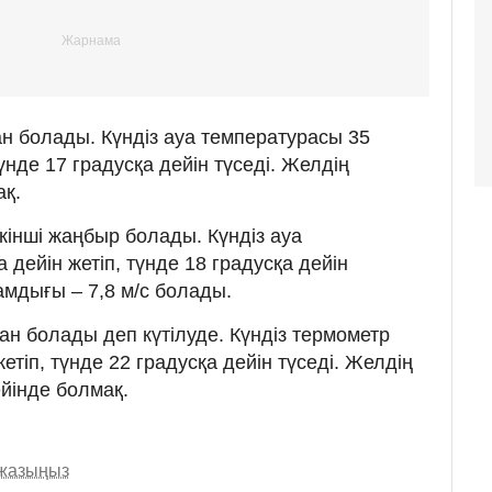
н болады. Күндіз ауа температурасы 35
түнде 17 градусқа дейін түседі. Желдің
ақ.
інші жаңбыр болады. Күндіз ауа
 дейін жетіп, түнде 18 градусқа дейін
мдығы – 7,8 м/с болады.
ан болады деп күтілуде. Күндіз термометр
етіп, түнде 22 градусқа дейін түседі. Желдің
йінде болмақ.
 жазыңыз