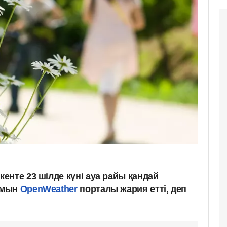
енте 23 шілде күні ауа райы қандай
амын
OpenWeather
порталы жария етті, деп