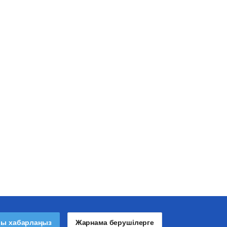
лы хабарлаңыз
Жарнама берушілерге