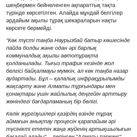
шеңбермен бейнеленген ақпараттық тақта
түрінде көрсетілген. Алайда мұндай белгілер
әрдайым ақылы тұрақ шекараларын нақты
көрсете бермейді.
"Көк түсті таңба Наурызбай батыр көшесінде
пайда болды және одан әрі барлық
коммуналдық ақылы автотұрақта
қолданылады. Тығыз трафик кезінде жол
белгісі байқалмауы мүмкін, ал көк таңба назар
аудартады. Бұл – қалалық инфрақұрылымды
жақсарту және Алматы тұрғындары мен
қонақтары үшін жайлылық деңгейін арттыру
жөніндегі бағдарламаның бір бөлігі.
Көлік жүргізушілері қазірдің өзінде тұрақ
аймағын анықтау процесін қарапайым әрі
түсінікті ететін жаңа жүйенің артықшылығын
бағалай алады",
- делінген "Алматы паркинг"