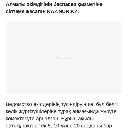
Алматы әкімдігінің баспасөз қызметіне
сілтеме жасаған KAZ.NUR.KZ.
Ведомство өкілдерінің түсіндіруінше, бұл белгі
көлік жүргізушілеріне тұрақ аймағында жүруге
көмектесуге арналған. Бұрын ақылы
автотұрақтар тек 5, 10 және 20 сандары бар