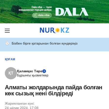
Бізбен бірге қатарынан болған күндеріңіз
ҚОҒАМ
Қаламқас Төре
ҚТ
Бұрынғы қызметкер
Алматы жолдарында пайда болған
көк сызық нені білдіреді
Жарияланған күні:
24 шілде 2024, 17:08