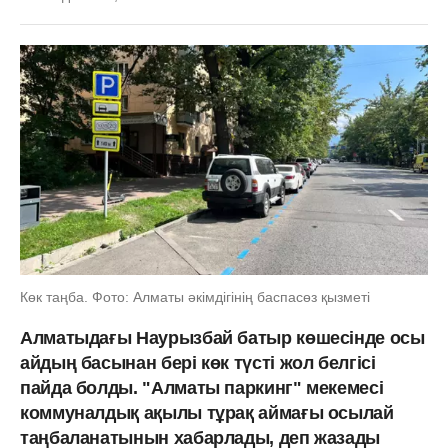
Көк таңба. Фото: Алматы әкімдігінің баспасөз қызметі
Алматыдағы Наурызбай батыр көшесінде осы
айдың басынан бері көк түсті жол белгісі
пайда болды. "Алматы паркинг" мекемесі
коммуналдық ақылы тұрақ аймағы осылай
таңбаланатынын хабарлады, деп жазады