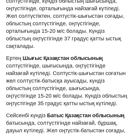
солтүстігінде, күндіз облыстың шығысында,
оңтүстігінде, орталығында найзағай күтіледі.
Жел солтүстіктен, солтүстік-шығыстан соғады,
облыстың солтүстігінде, оңтүстігінде,
орталығында 15-20 м/с болады. Күндіз
облыстың оңтүстігінде 37 градус қатты ыстық
сақталады.
Ертең
Шығыс Қазақстан облысының
солтүстігінде, шығысында, оңтүстігінде
найзағай күтіледі. Солтүстік-шығыстан соғатын
жел солтүстік-батысқа ауысады, күндіз
облыстың солтүстігінде, шығысында,
оңтүстігінде 15-20 м/с болады. Күндіз облыстың
оңтүстігінде 35 градус қатты ыстық күтіледі.
Сейсенбі күндіз
Батыс Қазақстан облысының
батысында, солтүстігінде найзағай, бұршақ,
дауыл күтіледі. Жел оңтүстік-батыстан соғады,