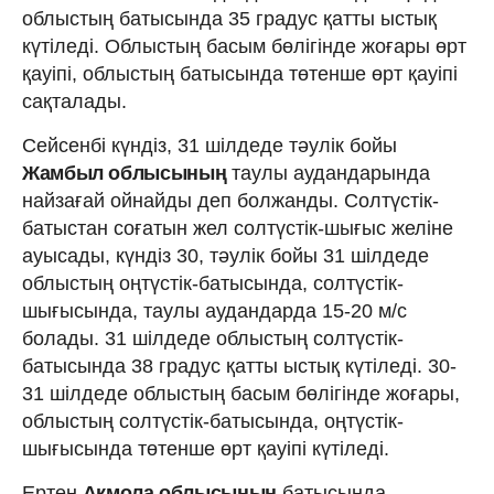
облыстың батысында 35 градус қатты ыстық
күтіледі. Облыстың басым бөлігінде жоғары өрт
қауіпі, облыстың батысында төтенше өрт қауіпі
сақталады.
Сейсенбі күндіз, 31 шілдеде тәулік бойы
Жамбыл облысының
таулы аудандарында
найзағай ойнайды деп болжанды. Солтүстік-
батыстан соғатын жел солтүстік-шығыс желіне
ауысады, күндіз 30, тәулік бойы 31 шілдеде
облыстың оңтүстік-батысында, солтүстік-
шығысында, таулы аудандарда 15-20 м/с
болады. 31 шілдеде облыстың солтүстік-
батысында 38 градус қатты ыстық күтіледі. 30-
31 шілдеде облыстың басым бөлігінде жоғары,
облыстың солтүстік-батысында, оңтүстік-
шығысында төтенше өрт қауіпі күтіледі.
Ертең
Ақмола облысының
батысында,