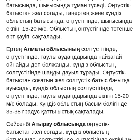
батысында, шығысында тұман түседі. Оңтүстік-
батыстан жел соғады, таңертең және күндіз
облыстың батысында, оңтүстігінде, шығысында
екпіні 15-20 м/с. Облыстың оңтүстігінде төтенше
өрт қауіпі сақталады.
Ертең
Алматы облысының
солтүстігінде,
оңтүстігінде, таулы аудандарында найзағай
ойнайды деп болжанды, күндіз облыстың
солтүстігінде шаңды дауыл тұрады. Оңтүстік-
батыстан соғатын жел солтүстік-батыс бағытқа
ауысады, күндіз облыстың солтүстігінде,
оңтүстігінде, таулы аудандарында екпіні 15-20
м/с болады. Күндіз облыстың басым бөлігінде
35-38 градус қатты ыстық сақталады.
Сейсенбі
Атырау облысында
оңтүстік-
батыстан жел соғады, күндіз облыстың
батысында, солтүстігінде, оңтүстігінде екпіні 15-