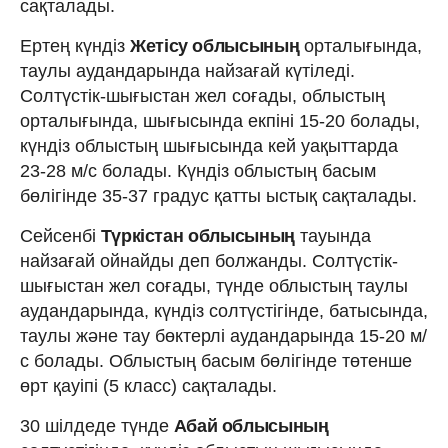
сақталады.
Ертең күндіз
Жетісу облысының
орталығында,
таулы аудандарында найзағай күтіледі.
Солтүстік-шығыстан жел соғады, облыстың
орталығында, шығысында екпіні 15-20 болады,
күндіз облыстың шығысында кей уақыттарда
23-28 м/с болады. Күндіз облыстың басым
бөлігінде 35-37 градус қатты ыстық сақталады.
Сейсенбі
Түркістан облысының
тауында
найзағай ойнайды деп болжанды. Солтүстік-
шығыстан жел соғады, түнде облыстың таулы
аудандарында, күндіз солтүстігінде, батысында,
таулы және тау бөктерлі аудандарында 15-20 м/
с болады. Облыстың басым бөлігінде төтенше
өрт қауіпі (5 класс) сақталады.
30 шілдеде түнде
Абай облысының