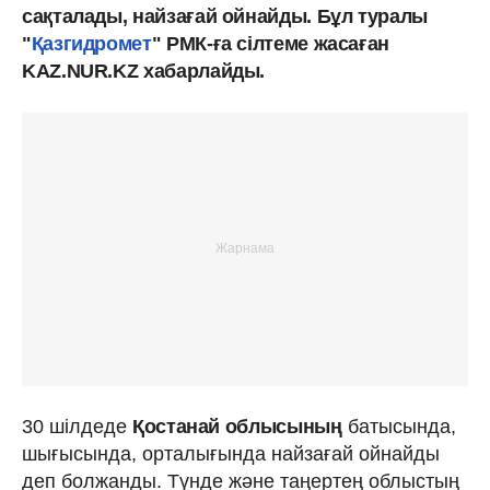
сақталады, найзағай ойнайды. Бұл туралы
"
Қазгидромет
" РМК-ға сілтеме жасаған
KAZ.NUR.KZ хабарлайды.
30 шілдеде
Қостанай облысының
батысында,
шығысында, орталығында найзағай ойнайды
деп болжанды. Түнде және таңертең облыстың