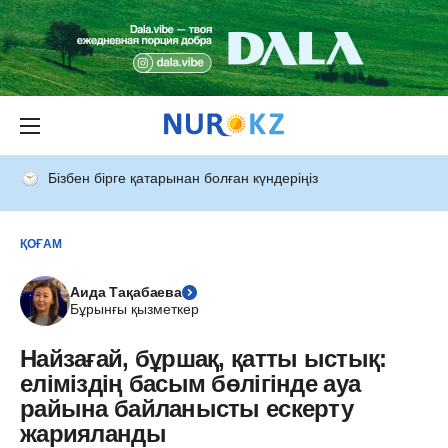
Бізбен бірге қатарынан болған күндеріңіз
ҚОҒАМ
Аида Тақабаева
Бұрынғы қызметкер
Найзағай, бұршақ, қатты ыстық:
еліміздің басым бөлігінде ауа
райына байланысты ескерту
жарияланды