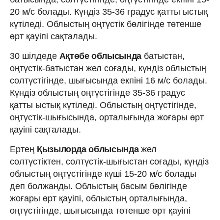
20 м/с болады. Күндіз 35-36 градус қатты ыстық
күтіледі. Облыстың оңтүстік бөлігінде төтенше
өрт қауіпі сақталады.
30 шілдеде
Ақтөбе облысында
батыстан,
оңтүстік-батыстан жел соғады, күндіз облыстың
солтүстігінде, шығысында екпіні 16 м/с болады.
Күндіз облыстың оңтүстігінде 35-36 градус
қатты ыстық күтіледі. Облыстың оңтүстігінде,
оңтүстік-шығысында, орталығында жоғары өрт
қауіпі сақталады.
Ертең
Қызылорда облысында
жел
солтүстіктен, солтүстік-шығыстан соғады, күндіз
облыстың оңтүстігінде күші 15-20 м/с болады
деп болжанды. Облыстың басым бөлігінде
жоғары өрт қауіпі, облыстың орталығында,
оңтүстігінде, шығысында төтенше өрт қауіпі