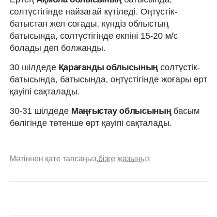
солтүстігінде найзағай күтіледі. Оңтүстік-
батыстан жел соғады, күндіз облыстың
батысында, солтүстігінде екпіні 15-20 м/с
болады деп болжанды.
30 шілдеде
Қарағанды облысының
солтүстік-
батысында, батысында, оңтүстігінде жоғары өрт
қауіпі сақталады.
30-31 шілдеде
Маңғыстау облысының
басым
бөлігінде төтенше өрт қауіпі сақталады.
Мәтіннен қате тапсаңыз,
бізге жазыңыз