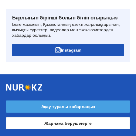
Барлығын бірінші болып біліп отырыңыз
Бізге жазылып, Қазақстанның өзекті жаңалықтарынан,
қызықты суреттер, видеолар мен эксклюзивтерден
хабардар болыңыз.
Instagram
Ақау туралы хабарлаңыз
Жарнама берушілерге