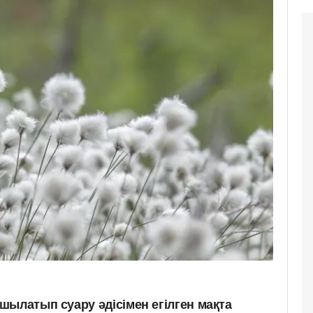
шылатып суару әдісімен егілген мақта