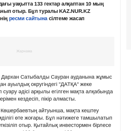
ағы уақытта 133 гектар алқаптан 10 мың
анып отыр. Бұл туралы KAZ.NUR.KZ
інің
ресми сайтына
сілтеме жасап
мі Дархан Сатыбалды Сауран ауданына жұмыс
ан ауылдық округіндегі "ДАТҚА" жеке
п суару әдісі арқылы егілген мақта алқабында
імен кездесіп, пікір алмасты.
Көшербаевтың айтуынша, мақта кештеу
імділігі өте жоғары. Бұл нәтижеге тамшылатып
еткізіліп отыр. Қытайлық инвестормен бірлесе