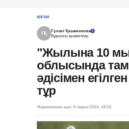
ҚОҒАМ
Гүлзат Қазанғапова
ГҚ
Бұрынғы қызметкер
"Жылына 10 мың
облысында там
әдісімен егілге
тұр
Жарияланған күні:
5 тамыз 2024, 18:52