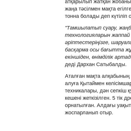
атқарылып жатқан жобаның 
жаңа тәсілмен мақта егіл
тонна болады деп күтіліп 
"Тамшылатып суару, жаңб
технологияларын жаппай ен
әріптестеріңізге, шаруал
басқарма осы бағытта жұмы
екіншіден, өнімділік арта
деді Дархан Сатыбалды.
Аталған мақта алқабының 
алуға Қытаймен келісімш
техникалары, дән сепкіш 
кешені жеткізілген. 5 тік
орнатылған. Алдағы уақытт
жоспарланып отыр.