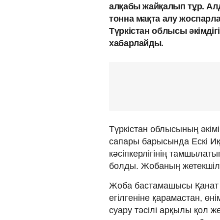
алқабы жайқалып тұр. Алд
тонна мақта алу жоспарл
Түркістан облысы әкімдіг
хабарлайды.
Түркістан облысының әкі
сапары барысында Ескі Иқ
кәсіпкерлігінің тамшылаты
болды. Жобаның жетекшілер
Жоба бастамашысы Қанат 
егілгеніне қарамастан, өн
суару тәсілі арқылы қол ж