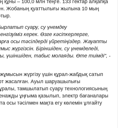
құны – 100,0 млн теңге. 133 гектар алқапқа
ген. Жобаның қуаттылығы жылына 10 мың
отыр.
ырлатып суару, су үнемдеу
гізуіміз керек. Өзге кәсіпкерлерге,
арға осы тәсілдерді үйретіңіздер. Жауапты
с жүргізсін. Біріншіден, су үнемделеді,
ды, үшіншіден, табыс молаяды. Өте тиімді",
-
жұмысын жүргізу үшін құрал-жабдық сатып
арт жасалған. Ауыл шаруашылығы
құралы, тамшылатып суару технологиясының
 дренажды ұңғыма қазылып, электр бағаналары
а осы тәсілмен мақта егу көлемін ұлғайту