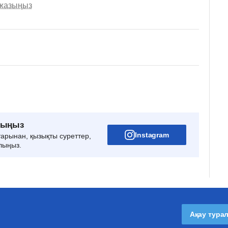
 жазыңыз
рыңыз
Instagram
тарынан, қызықты суреттер,
лыңыз.
Ақау тура