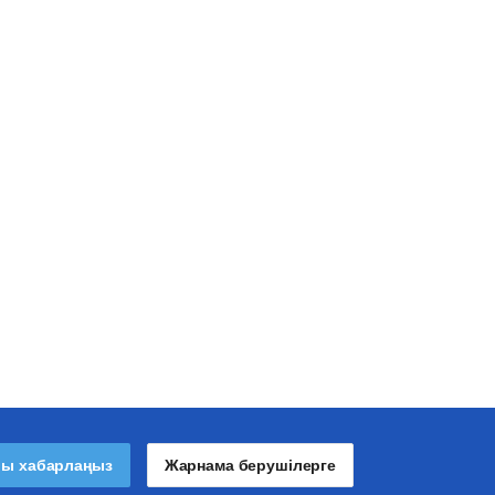
лы хабарлаңыз
Жарнама берушілерге