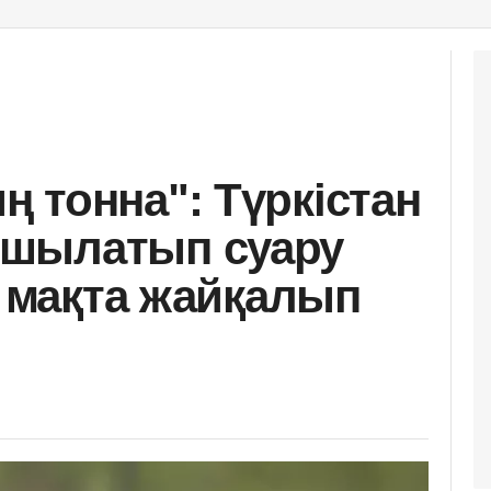
 тонна": Түркістан
шылатып суару
н мақта жайқалып