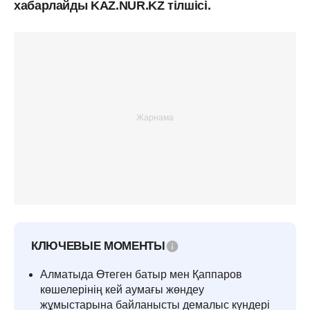
хабарлайды KAZ.NUR.KZ тілшісі.
КЛЮЧЕВЫЕ МОМЕНТЫ
Алматыда Өтеген батыр мен Қаппаров
көшелерінің кей аумағы жөндеу
жұмыстарына байланысты демалыс күндері