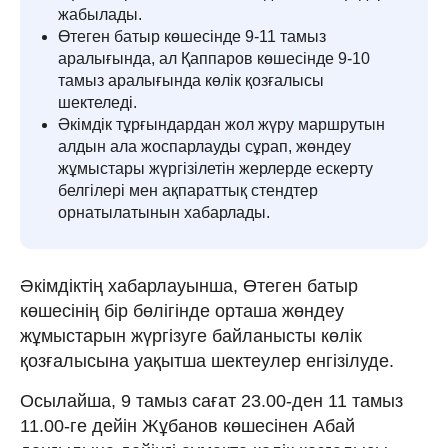
жабылады.
Өтеген батыр көшесінде 9-11 тамыз
аралығында, ал Қаппаров көшесінде 9-10
тамыз аралығында көлік қозғалысы
шектеледі.
Әкімдік тұрғындардан жол жүру маршрутын
алдын ала жоспарлауды сұрап, жөндеу
жұмыстары жүргізілетін жерлерде ескерту
белгілері мен ақпараттық стендтер
орнатылатынын хабарлады.
Әкімдіктің хабарлауынша, Өтеген батыр
көшесінің бір бөлігінде орташа жөндеу
жұмыстарын жүргізуге байланысты көлік
қозғалысына уақытша шектеулер енгізілуде.
Осылайша, 9 тамыз сағат 23.00-ден 11 тамыз
11.00-ге дейін Жұбанов көшесінен Абай