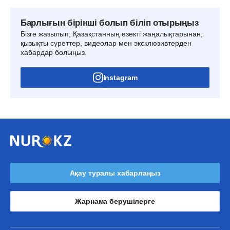
Барлығын бірінші болып біліп отырыңыз
Бізге жазылып, Қазақстанның өзекті жаңалықтарынан,
қызықты суреттер, видеолар мен эксклюзивтерден
хабардар болыңыз.
Instagram
Ақау туралы хабарлаңыз
Жарнама берушілерге