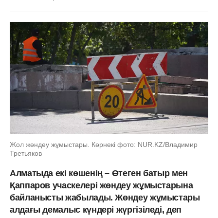
Жол жөндеу жұмыстары. Көрнекі фото: NUR.KZ/Владимир
Третьяков
Алматыда екі көшенің – Өтеген батыр мен
Қаппаров учаскелері жөндеу жұмыстарына
байланысты жабылады. Жөндеу жұмыстары
алдағы демалыс күндері жүргізіледі, деп