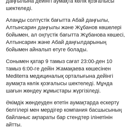
даңғылына дейінгі аумақта көлік қозғалысы
шектеледі.
Алаңды солтүстік бағытта Абай даңғылы,
Алтынсарин даңғылы және Жұбанов көшелері
бойымен, ал оңтүстік бағытта Жұбанова көшесі,
Алтынсарин және Абай даңғылдарының
бойымен айналып өтуге болады.
Сонымен қатар 9 тамыз сағат 23:00-ден 10
тамыз 6:00-ге дейін Жамақаева көшесінен
Mediterra медициналық орталығына дейінгі
аумақта көлік қозғалысы шектеледі. Мұнда
шағын жөндеу жұмыстары жүргізіледі.
Әкімдік жөндеуден өтетін аумақтарда ескерту
белгілері мен мердігер компания басшысының
байланыс ақпараты бар стендтер ілінетінін
айтты.