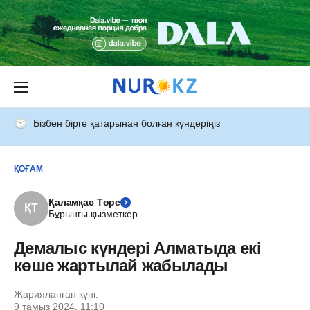
Бізбен бірге қатарынан болған күндеріңіз
ҚОҒАМ
Қаламқас Төре
ҚТ
Бұрынғы қызметкер
Демалыс күндері Алматыда екі
көше жартылай жабылады
Жарияланған күні:
9 тамыз 2024, 11:10