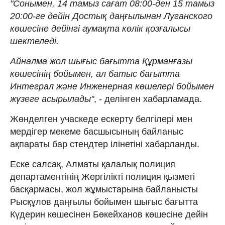
"Сонымен, 14 тамыз сағат 08:00-ден 15 тамыз
20:00-ге дейін Достық даңғылынан Луганского
көшесіне дейінгі аумақта көлік қозғалысы
шектеледі.
Айналма жол шығыс бағытта Құрманғазы
көшесінің бойымен, ал батыс бағытта
Интеграл және Инженерная көшелері бойымен
жүзеге асырылады"
, - делінген хабарламада.
Жөнделген учаскеде ескерту белгілері мен
мердігер мекеме басшысының байланыс
ақпараты бар стендтер ілінетіні хабарланды.
Еске салсақ, Алматы қалалық полиция
департаментінің Жергілікті полиция қызметі
басқармасы, жол жұмыстарына байланысты
Рысқұлов даңғылы бойымен шығыс бағытта
Күдерин көшесінен Бөкейханов көшесіне дейін