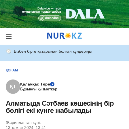
Бізбен бірге қатарынан болған күндеріңіз
ҚОҒАМ
Қаламқас Төре
ҚТ
Бұрынғы қызметкер
Алматыда Сәтбаев көшесінің бір
бөлігі екі күнге жабылады
Жарияланған күні:
13 тамыз 2024, 13:41