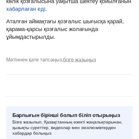
көлік қозғалысына уақытша шектеу қойылғанын
хабарлаған еді.
Аталған аймақтағы қозғалыс шығысқа қарай,
қарама-қарсы қозғалыс жолағында
ұйымдастырылды.
Мәтіннен қате тапсаңыз,
бізге жазыңыз
Барлығын бірінші болып біліп отырыңыз
Бізге жазылып, Қазақстанның өзекті жаңалықтарынан,
қызықты суреттер, видеолар мен эксклюзивтерден
хабардар болыңыз.