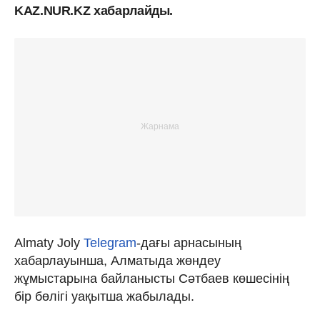
KAZ.NUR.KZ хабарлайды.
Almaty Joly
Telegram
-дағы арнасының
хабарлауынша, Алматыда жөндеу
жұмыстарына байланысты Сәтбаев көшесінің
бір бөлігі уақытша жабылады.