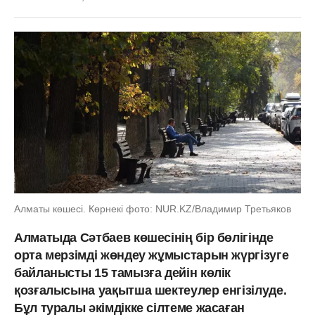
Алматы көшесі. Көрнекі фото: NUR.KZ/Владимир Третьяков
Алматыда Сәтбаев көшесінің бір бөлігінде
орта мерзімді жөндеу жұмыстарын жүргізуге
байланысты 15 тамызға дейін көлік
қозғалысына уақытша шектеулер енгізілуде.
Бұл туралы әкімдікке сілтеме жасаған