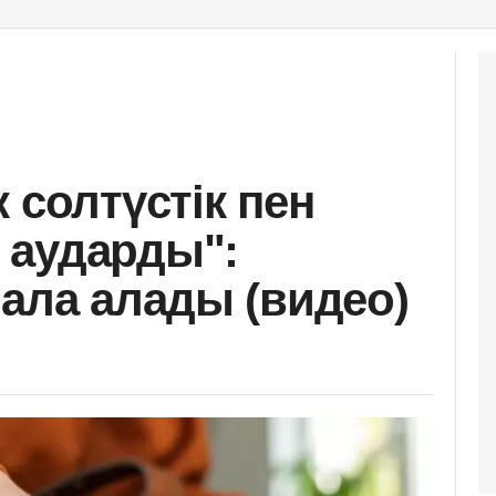
 солтүстік пен
 аударды":
 ала алады (видео)