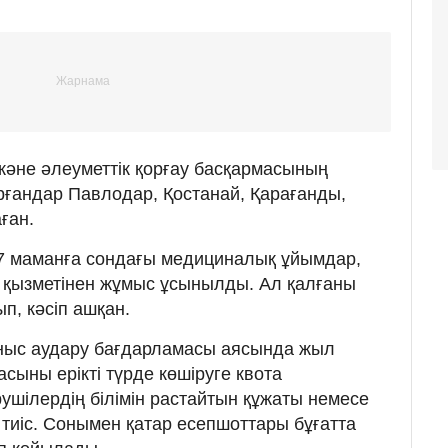
әне әлеуметтік қорғау басқармасының
рғандар Павлодар, Қостанай, Қарағанды,
ған.
67 маманға сондағы медициналық ұйымдар,
у қызметінен жұмыс ұсынылды. Ал қалғаны
, кәсіп ашқан.
қоныс аудару бағдарламасы аясында жыл
асыны ерікті түрде көшіруге квота
ушілердің білімін растайтын құжаты немесе
 тиіс. Сонымен қатар есепшоттары бұғатта