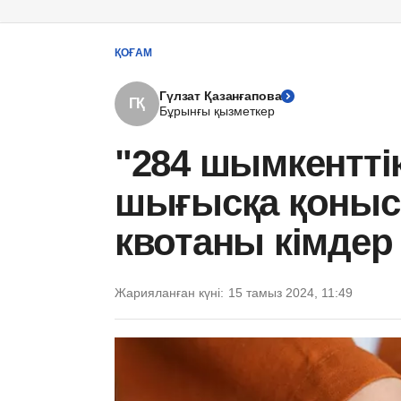
ҚОҒАМ
Гүлзат Қазанғапова
ГҚ
Бұрынғы қызметкер
"284 шымкенттік
шығысқа қоныс
квотаны кімдер
Жарияланған күні:
15 тамыз 2024, 11:49