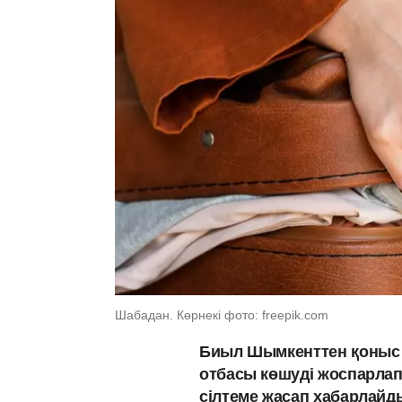
Шабадан. Көрнекі фото: freepik.com
Биыл Шымкенттен қоныс а
отбасы көшуді жоспарлап
сілтеме жасап хабарлайд