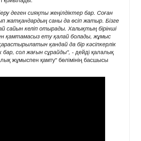
п қойылады.
ру деген сияқты жеңілдіктер бар. Соған
п жатқандардың саны да өсіп жатыр. Бізге
ай сайын келіп отырады. Халықтың бірінші
н қамтамасыз ету қалай болады, жұмыс
қарастырылатын қандай да бір кәсіпкерлік
 бар, сол жағын сұрайды", -
дейді қалалық
лық жұмыспен қамту" бөлімінің басшысы