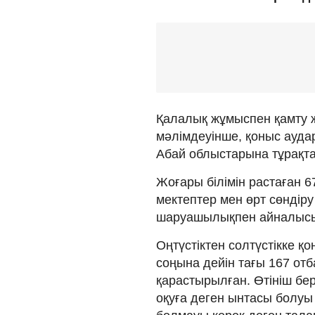
Қалалық жұмыспен қамту ж
мәлімдеуінше, қоныс ауда
Абай облыстарына тұрақта
Жоғары білімін растаған 
мектептер мен өрт сөндір
шаруашылықпен айналысып
Оңтүстіктен солтүстікке 
соңына дейін тағы 167 отб
қарастырылған. Өтініш бер
оқуға деген ынтасы болуы