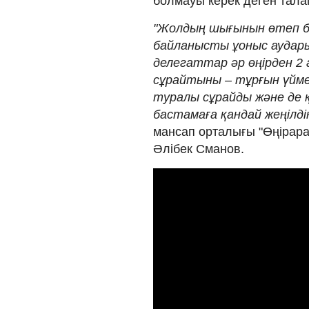
болмауы керек деген тала
"Жолдың шығынын өтеп бе
байланысты ұоныс аудары
делегаттар әр өңірден 2 
сұрайтыны – тұрғын үйме
туралы сұрайды және де 
бастамаға қандай жеңілдік
мансап орталығы "Өңірара
Әлібек Сманов.