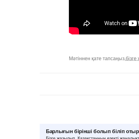
Мәтіннен қате тапсаңыз,
бізге
Барлығын бірінші болып біліп оты
Бізге жазылып, Қазақстанның өзекті жаңалық