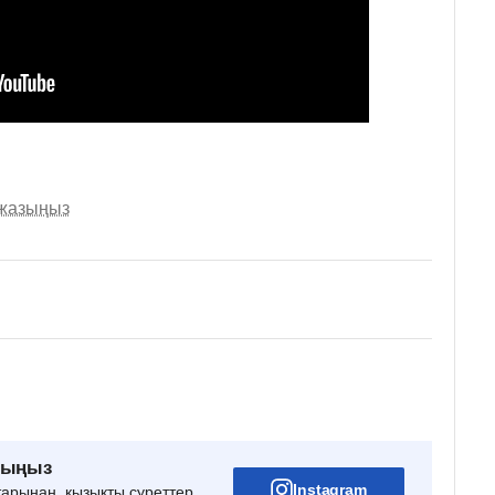
 жазыңыз
рыңыз
Instagram
тарынан, қызықты суреттер,