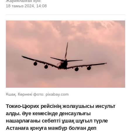
Жарияланған күні:
18 тамыз 2024, 14:08
Ұшақ. Көрнекі фото: pixabay.com
Токио-Цюрих рейсінің жолаушысы инсульт
алды. Әуе кемесінде денсаулығы
нашарлағаны себепті ұшақ шұғыл түрле
Астанаға қонуға мәжбүр болған деп