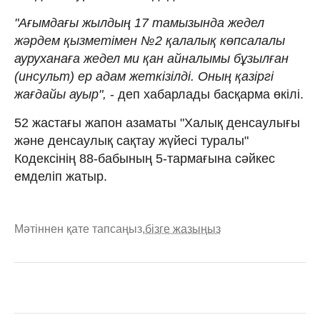
"Ағымдағы жылдың 17 тамызында жедел
жәрдем қызметімен №2 қалалық көпсалалы
ауруханаға жедел ми қан айналымы бұзылған
(инсульт) ер адам жеткізілді. Оның қазіргі
жағдайы ауыр",
- деп хабарлады басқарма өкілі.
52 жастағы жапон азаматы "Халық денсаулығы
және денсаулық сақтау жүйесі туралы"
Кодексінің 88-бабының 5-тармағына сәйкес
емделіп жатыр.
Мәтіннен қате тапсаңыз,
бізге жазыңыз