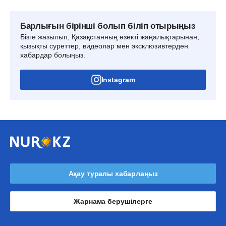
Барлығын бірінші болып біліп отырыңыз
Бізге жазылып, Қазақстанның өзекті жаңалықтарынан,
қызықты суреттер, видеолар мен эксклюзивтерден
хабардар болыңыз.
Instagram
Ақау туралы хабарлаңыз
Жарнама берушілерге