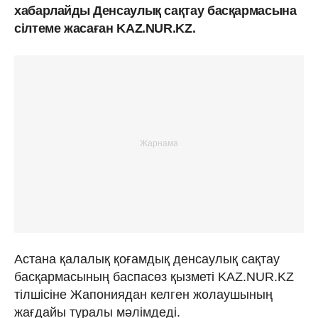
хабарлайды Денсаулық сақтау басқармасына
сілтеме жасаған KAZ.NUR.KZ.
Астана қалалық қоғамдық денсаулық сақтау
басқармасының баспасөз қызметі KAZ.NUR.KZ
тілшісіне Жапониядан келген жолаушының
жағдайы туралы мәлімдеді.