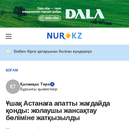
Бізбен бірге қатарынан болған күндеріңіз
ҚОҒАМ
Қаламқас Төре
ҚТ
Бұрынғы қызметкер
Ұшақ Астанаға апатты жағдайда
қонды: жолаушы жансақтау
бөліміне жатқызылды