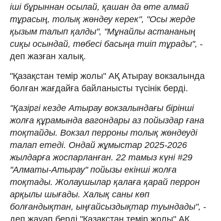
іші бұрыннан осылай, қашан да өте алмай
тұрасың, толық жөндеу керек", "Осы жерде
қызым талып қалды", "Мұнайлы астананың
сиқы осындай, төбесі басыңа тиіп тұрады",
-
деп жазған халық.
"Қазақстан темір жолы" АҚ Атырау вокзалында
болған жағдайға байланысты түсінік берді.
"Қазіргі кезде Атырау вокзалындағы бірінші
жолға құрамында вагондары аз пойыздар ғана
тоқтайды. Вокзал перроны толық жөндеуді
талап етеді. Ондай жұмыстар 2025-2026
жылдарға жоспарланған. 22 тамыз күні #29
"Алматы-Атырау" пойызы екінші жолға
тоқтады. Жолаушылар қалаға қарай перрон
арқылы шығады. Халық саны көп
болғандықтан, ыңғайсыздықтар туындады",
-
деп жауап берді "Қазақстан темір жолы" АҚ