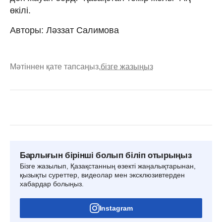
өкілі.
Авторы: Ләззат Салимова
Мәтіннен қате тапсаңыз,
бізге жазыңыз
Барлығын бірінші болып біліп отырыңыз
Бізге жазылып, Қазақстанның өзекті жаңалықтарынан,
қызықты суреттер, видеолар мен эксклюзивтерден
хабардар болыңыз.
Instagram