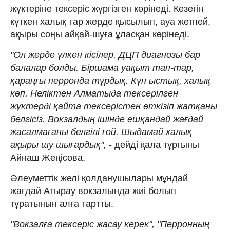
жүктеріне тексеріс жүргізген көрінеді. Кезегін
күткен халық тар жерде қысылып, ауа жетпей,
ақыры соңы айқай-шуға ұласқан көрінеді.
"Ол жерде үлкен кісілер, ДЦП диагнозы бар
балалар болды. Біршама уақыт тап-тар,
қараңғы перронда тұрдық. Күн ыстық, халық
көп. Неліктен Алматыда тексерілген
жүктерді қайта тексерістен өткізіп жатқаны
белгісіз. Вокзалдың ішінде ешқандай жағдай
жасалмағаны белгілі ғой. Шыдамай халық
ақыры шу шығардық",
- дейді қала тұрғыны
Айнаш Жеңісова.
Әлеуметтік желі қолданушылары мұндай
жағдай Атырау вокзалында жиі болып
тұратынын алға тартты.
"Вокзалға тексеріс жасау керек", "Перронның