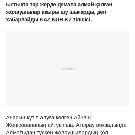
ыстықта тар жерде демала алмай қалған
жолаушылар ақыры шу шығарды, деп
хабарлайды KAZ.NUR.KZ тілшісі.
Анасын күтіп алуға келген Айнаш
Жеңісовананың айтуынша, Атырау вокзалында
Алматыдан түскен жолаушылардың қол