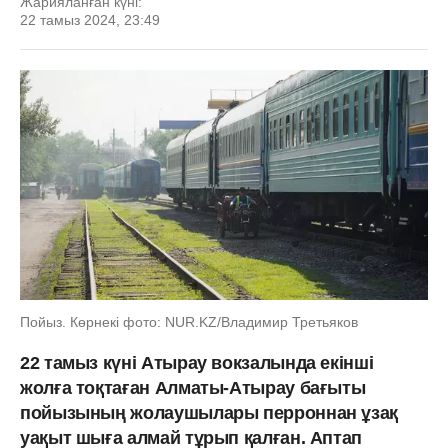
Жарияланған күні:
22 тамыз 2024, 23:49
Пойыз. Көрнекі фото: NUR.KZ/Владимир Третьяков
22 тамыз күні Атырау вокзалында екінші
жолға тоқтаған Алматы-Атырау бағыты
пойызының жолаушылары перроннан ұзақ
уақыт шыға алмай тұрып қалған. Аптап