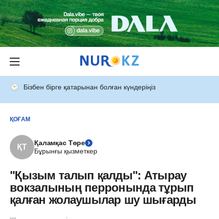
Бізбен бірге қатарынан болған күндеріңіз
ҚОҒАМ
Қаламқас Төре
ҚТ
Бұрынғы қызметкер
"Қызым талып қалды": Атырау
вокзалының перронында тұрып
қалған жолаушылар шу шығарды