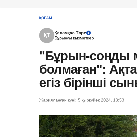
ҚОҒАМ
Қаламқас Төре
ҚТ
Бұрынғы қызметкер
"Бұрын-соңды 
болмаған": Ақта
егіз бірінші сы
Жарияланған күні:
5 қыркүйек 2024, 13:53