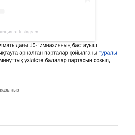
кация от Instagram
 Алматыдағы 15-гимназияның бастауыш
ықтауға арналған парталар қойылғаны
туралы
инуттық үзілісте балалар партасын созып,
 жазыңыз