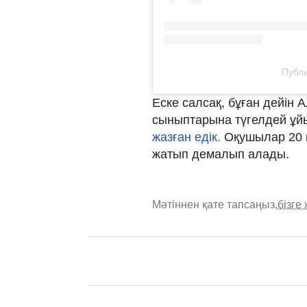
Публи
Еске салсақ, бұған дейін
сыныптарына түгелдей ұй
жазған едік.
Оқушылар 20 м
жатып демалып алады.
Мәтіннен қате тапсаңыз,
бізге