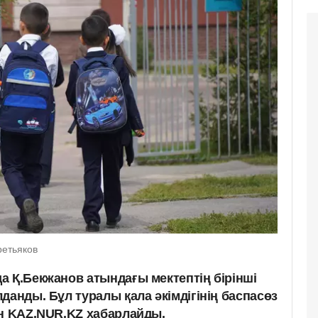
ретьяков
а Қ.Бекжанов атындағы мектептің бірінші
данды. Бұл туралы қала әкімдігінің баспасөз
ан KAZ.NUR.KZ хабарлайды.