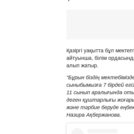
Қазіргі уақытта бұл мекте
айтуынша, білім ордасында
алып жатыр.
"Бұрын біздің мектебімізд
сыныбымызға 7 бірдей ег
11 сынып аралығында отыз
деген құштарлығы жоғары
және тәрбие беруде еңбек
Назира Ақбержанова.