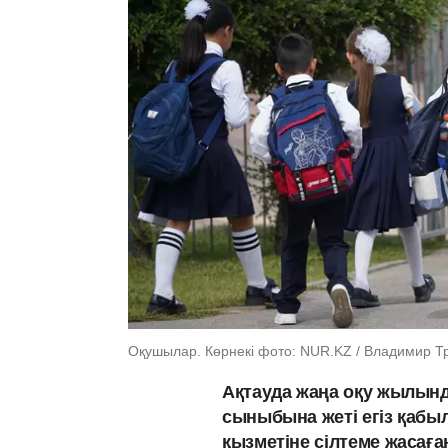
Оқушылар. Көрнекі фото: NUR.KZ / Владимир Т
Ақтауда жаңа оқу жылынд
сыныбына жеті егіз қабыл
қызметіне сілтеме жасағ