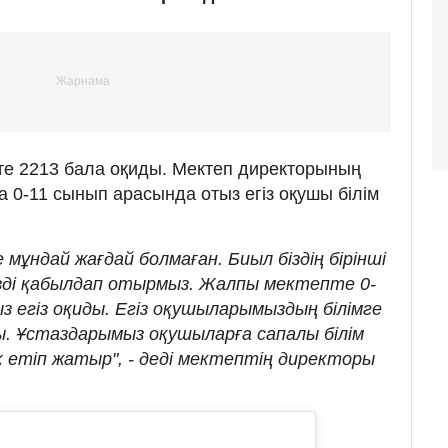
пте 2213 бала оқиды. Мектеп директорының
 0-11 сынып арасында отыз егіз оқушы білім
е мұндай жағдай болмаған. Биыл біздің бірінші
ізді қабылдап отырмыз. Жалпы мектепте 0-
 егіз оқиды. Егіз оқушыларымыздың білімге
. Ұстаздарымыз оқушыларға сапалы білім
 етіп жатыр", - деді мектептің директоры