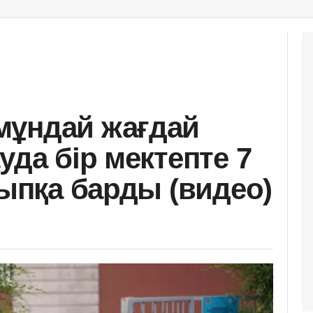
мұндай жағдай
уда бір мектепте 7
ныпқа барды (видео)