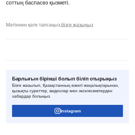
соттың баспасөз қызметі.
Мәтіннен қате тапсаңыз,
бізге жазыңыз
Барлығын бірінші болып біліп отырыңыз
Бізге жазылып, Қазақстанның өзекті жаңалықтарынан,
қызықты суреттер, видеолар мен эксклюзивтерден
хабардар болыңыз.
Instagram