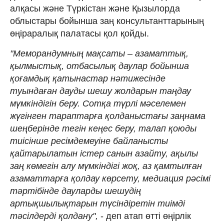
алқасы және Түркістан және Қызылорда
облыстары бойынша заң консультанттарының
өңіраралық палатасы қол қойды.
"Меморандумның мақсаты – азаматтық,
қылмыстық, отбасылық даулар бойынша
қоғамдық қатынастар нәтижесінде
туындаған дауды шешу жолдарын таңдау
мүмкіндігін беру. Сотқа түрлі мәселемен
жүгінген тараптарға қолданыстағы заңнама
шеңберінде тегін кеңес беру, талап қоюды
тиісінше ресімдемеуіне байланысты
қайтарылатын істер санын азайту, ақылы
заң көмегін алу мүмкіндігі жоқ, аз қамтылған
азаматтарға қолдау көрсету, медиация рәсімі
тәртібінде дауларды шешудің
артықшылықтарын түсіндіретін тиімді
тәсілдерді қолдану",
- деп атап өтті өңірлік