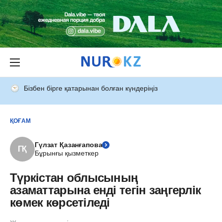
Бізбен бірге қатарынан болған күндеріңіз
ҚОҒАМ
Гүлзат Қазанғапова
ГҚ
Бұрынғы қызметкер
Түркістан облысының
азаматтарына енді тегін заңгерлік
көмек көрсетіледі