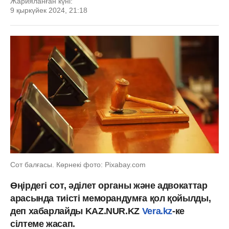
Жарияланған күні:
9 қыркүйек 2024, 21:18
Сот балғасы. Көрнекі фото: Рixabay.com
Өңірдегі сот, әділет органы және адвокаттар
арасында тиісті меморандумға қол қойылды,
деп хабарлайды KAZ.NUR.KZ
Vera.kz
-ке
сілтеме жасап.