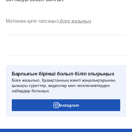
Мәтіннен қате тапсаңыз,
бізге жазыңыз
Барлығын бірінші болып біліп отырыңыз
Бізге жазылып, Қазақстанның өзекті жаңалықтарынан,
қызықты суреттер, видеолар мен эксклюзивтерден
хабардар болыңыз.
Instagram