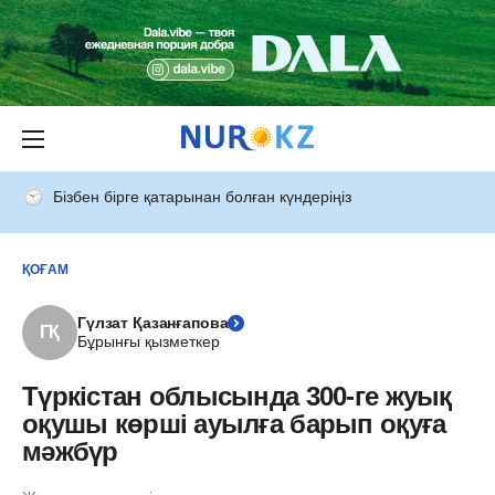
Бізбен бірге қатарынан болған күндеріңіз
ҚОҒАМ
Гүлзат Қазанғапова
ГҚ
Бұрынғы қызметкер
Түркістан облысында 300-ге жуық
оқушы көрші ауылға барып оқуға
мәжбүр