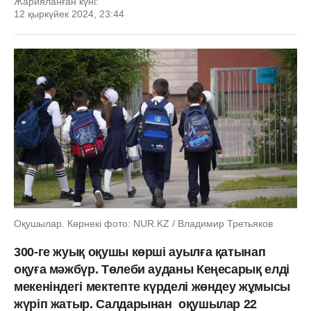
Жарияланған күні:
12 қыркүйек 2024, 23:44
Оқушылар. Көрнекі фото: NUR.KZ / Владимир Третьяков
300-ге жуық оқушы көрші ауылға қатынап
оқуға мәжбүр. Төлеби ауданы Кеңесарық елді
мекеніндегі мектепте күрделі жөндеу жұмысы
жүріп жатыр. Салдарынан оқушылар 22