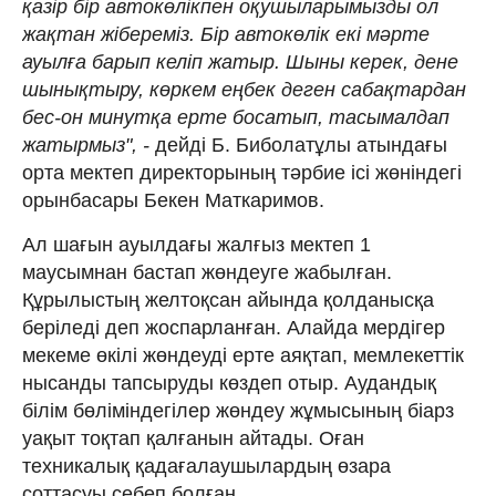
қазір бір автокөлікпен оқушыларымызды ол
жақтан жібереміз. Бір автокөлік екі мәрте
ауылға барып келіп жатыр. Шыны керек, дене
шынықтыру, көркем еңбек деген сабақтардан
бес-он минутқа ерте босатып, тасымалдап
жатырмыз", -
дейді Б. Биболатұлы атындағы
орта мектеп директорының тәрбие ісі жөніндегі
орынбасары Бекен Маткаримов.
Ал шағын ауылдағы жалғыз мектеп 1
маусымнан бастап жөндеуге жабылған.
Құрылыстың желтоқсан айында қолданысқа
беріледі деп жоспарланған. Алайда мердігер
мекеме өкілі жөндеуді ерте аяқтап, мемлекеттік
нысанды тапсыруды көздеп отыр. Аудандық
білім бөліміндегілер жөндеу жұмысының біарз
уақыт тоқтап қалғанын айтады. Оған
техникалық қадағалаушылардың өзара
соттасуы себеп болған.