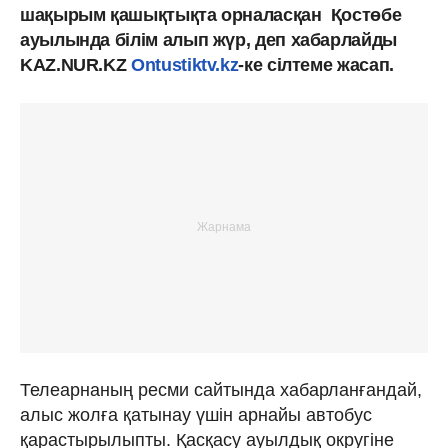
шақырым қашықтықта орналасқан Қостөбе
ауылында білім алып жүр, деп хабарлайды
KAZ.NUR.KZ
Ontustiktv.kz
-ке сілтеме жасап.
Телеарнаның ресми сайтында хабарланғандай,
алыс жолға қатынау үшін арнайы автобус
қарастырылыпты. Қасқасу ауылдық округіне