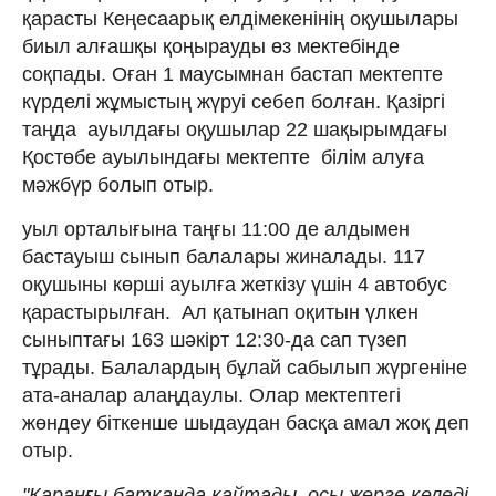
қарасты Кеңесаарық елдімекенінің оқушылары
биыл алғашқы қоңырауды өз мектебінде
соқпады. Оған 1 маусымнан бастап мектепте
күрделі жұмыстың жүруі себеп болған. Қазіргі
таңда ауылдағы оқушылар 22 шақырымдағы
Қостөбе ауылындағы мектепте білім алуға
мәжбүр болып отыр.
уыл орталығына таңғы 11:00 де алдымен
бастауыш сынып балалары жиналады. 117
оқушыны көрші ауылға жеткізу үшін 4 автобус
қарастырылған. Ал қатынап оқитын үлкен
сыныптағы 163 шәкірт 12:30-да сап түзеп
тұрады. Балалардың бұлай сабылып жүргеніне
ата-аналар алаңдаулы. Олар мектептегі
жөндеу біткенше шыдаудан басқа амал жоқ деп
отыр.
"Қараңғы батқанда қайтады, осы жерге келеді.