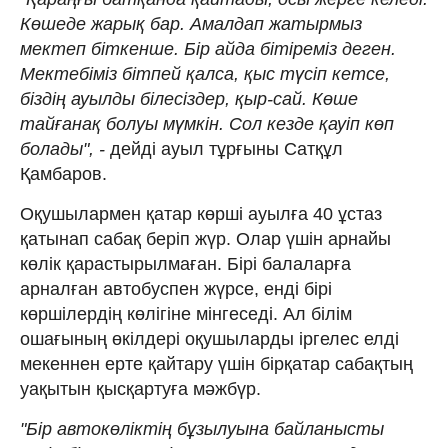
Көшеде жарық бар. Амалдап жатырмыз
мектеп біткенше. Бір айда бітіреміз деген.
Мектебіміз бітпей қалса, қыс түсіп кетсе,
біздің ауылды білесіздер, қыр-сай. Көше
тайғанақ болуы мүмкін. Сол кезде қауіп көп
болады", -
дейді ауыл тұрғыны Сатқұл
Қамбаров.
Оқушылармен қатар көрші ауылға 40 ұстаз
қатынап сабақ беріп жүр. Олар үшін арнайы
көлік қарастырылмаған. Бірі балаларға
арналған автобуспен жүрсе, енді бірі
көршілердің көлігіне мінгеседі. Ал білім
ошағының өкілдері оқушыларды іргелес елді
мекеннен ерте қайтару үшін бірқатар сабақтың
уақытын қысқартуға мәжбүр.
"Бір автокөліктің бұзылуына байланысты