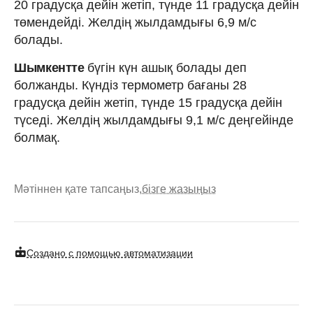
20 градусқа дейін жетіп, түнде 11 градусқа дейін
төмендейді. Желдің жылдамдығы 6,9 м/с
болады.
Шымкентте
бүгін күн ашық болады деп
болжанды. Күндіз термометр бағаны 28
градусқа дейін жетіп, түнде 15 градусқа дейін
түседі. Желдің жылдамдығы 9,1 м/с деңгейінде
болмақ.
Мәтіннен қате тапсаңыз,
бізге жазыңыз
Создано с помощью автоматизации