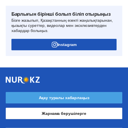
Барлығын бірінші болып біліп отырыңыз
Бізге жазылып, Қазақстанның өзекті жаңалықтарынан,
қызықты суреттер, видеолар мен эксклюзивтерден
хабардар болыңыз.
Instagram
Ақау туралы хабарлаңыз
Жарнама берушілерге