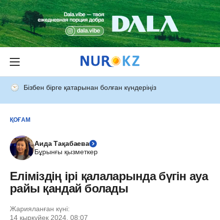
Бізбен бірге қатарынан болған күндеріңіз
ҚОҒАМ
Аида Тақабаева
Бұрынғы қызметкер
Еліміздің ірі қалаларында бүгін ауа
райы қандай болады
Жарияланған күні:
14 қыркүйек 2024, 08:07