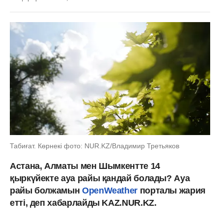
Табиғат. Көрнекі фото: NUR.KZ/Владимир Третьяков
Астана, Алматы мен Шымкентте 14
қыркүйекте ауа райы қандай болады? Ауа
райы болжамын
OpenWeather
порталы жария
етті, деп хабарлайды KAZ.NUR.KZ.