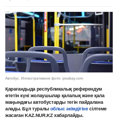
Автобус. Иллюстративное фото: pixabay.com
Қарағандыда республикалық референдум
өтетін күні жолаушылар қалалық және қала
маңындағы автобустарды тегін пайдалана
алады. Бұл туралы
облыс әкімдігіне
сілтеме
жасаған KAZ.NUR.KZ хабарлайды.