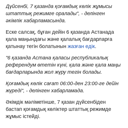
Дүйсенбі, 7 қазанда қоғамдық көлік жұмысы
штаттық режимге оралады", - делінген
әкімлік хабарламасында.
Еске салсақ, бұған дейін 6 қазанда Астанада
қала маңындағы және қалалық бағдарларға
қатынау тегін болатынын
жазған едік
.
"6 қазанда Астана қаласы республикалық
референдум өтетін күні, қала және қала маңы
бағдарларында жол жүру тегін болады.
Қоғамдық көлік сағат 06:00-ден 23:00-ге дейін
жүреді", - делінген хабарламада.
Әкімдік мәліметінше, 7 қазан дүйсенбіден
бастап қоғамдық көліктер штаттық режимде
жұмыс істейді.