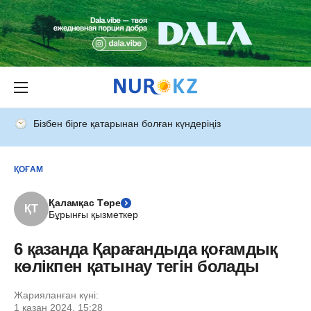
Бізбен бірге қатарынан болған күндеріңіз
ҚОҒАМ
Қаламқас Төре
ҚТ
Бұрынғы қызметкер
6 қазанда Қарағандыда қоғамдық
көлікпен қатынау тегін болады
Жарияланған күні:
1 қазан 2024, 15:28