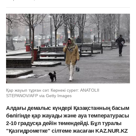
Қар жауып тұрған сәт. Көрнекі сурет: ANATOLII
STEPANOV/AFP via Getty Images
Алдағы демалыс күндері Қазақстанның басым
бөлігінде қар жауады және ауа температурасы
2-10 градусқа дейін төмендейді. Бұл туралы
"Қазгидрометке" сілтеме жасаған KAZ.NUR.KZ