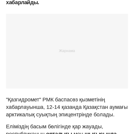
хабарлайды.
"Қазгидромет" РМК баспасөз қызметінің
хабарлауынша, 12-14 қазанда Қазақстан аумағы
арктикалық суықтың эпицентрінде болады.
Еліміздің басым бөлігінде қар жауады,
республиканың
орталығы
мен
шығысында