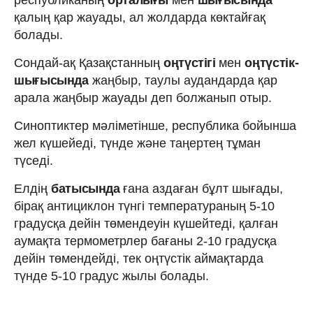
қалың қар жауады, ал жолдарда көктайғақ
болады.
Сондай-ақ Қазақстанның
оңтүстігі
мен
оңтүстік-
шығысында
жаңбыр, таулы аудандарда қар
арала жаңбыр жауады деп болжанып отыр.
Синоптиктер мәліметінше, республика бойынша
жел күшейеді, түнде және таңертең тұман
түседі.
Елдің
батысында
ғана аздаған бұлт шығады,
бірақ антициклон түнгі температураның 5-10
градусқа дейін төмендеуін күшейтеді, қалған
аумақта термометрлер бағаны 2-10 градусқа
дейін төмендейді, тек оңтүстік аймақтарда
түнде 5-10 градус жылы болады.