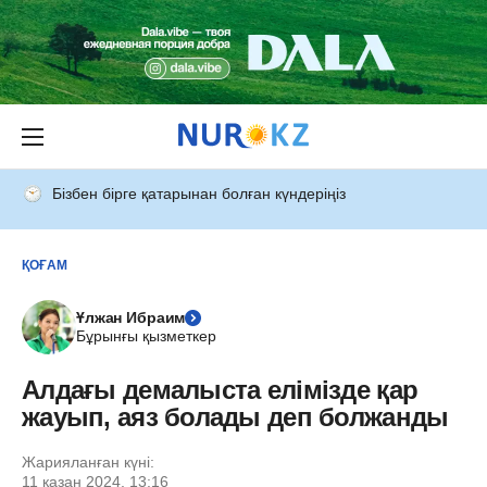
Бізбен бірге қатарынан болған күндеріңіз
ҚОҒАМ
Ұлжан Ибраим
Бұрынғы қызметкер
Алдағы демалыста елімізде қар
жауып, аяз болады деп болжанды
Жарияланған күні:
11 қазан 2024, 13:16