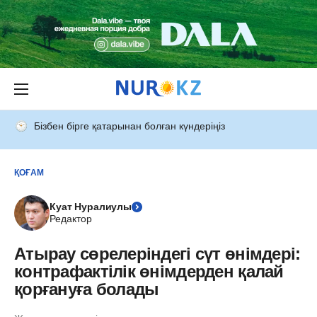
Бізбен бірге қатарынан болған күндеріңіз
ҚОҒАМ
Куат Нуралиулы
Редактор
Атырау сөрелеріндегі сүт өнімдері:
контрафактілік өнімдерден қалай
қорғануға болады