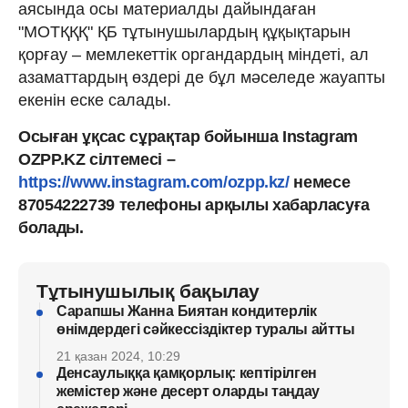
аясында осы материалды дайындаған
"МОТҚҚҚ" ҚБ тұтынушылардың құқықтарын
қорғау – мемлекеттік органдардың міндеті, ал
азаматтардың өздері де бұл мәселеде жауапты
екенін еске салады.
Осыған ұқсас сұрақтар бойынша Instagram
OZPP.KZ сілтемесі –
https://www.instagram.com/ozpp.kz/
немесе
87054222739 телефоны арқылы хабарласуға
болады.
Тұтынушылық бақылау
Сарапшы Жанна Биятан кондитерлік
өнімдердегі сәйкессіздіктер туралы айтты
21 қазан 2024, 10:29
Денсаулыққа қамқорлық: кептірілген
жемістер және десерт оларды таңдау