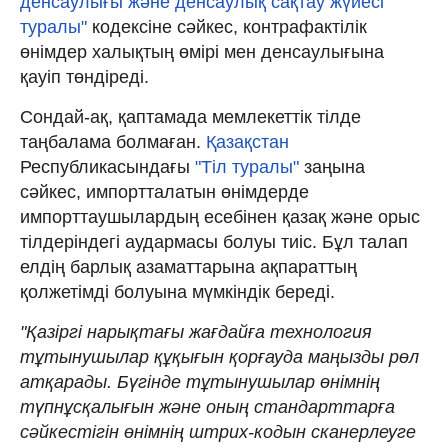
денсаулығы және денсаулық сақтау жүйесі
туралы"
кодексіне сәйкес, контрафактілік
өнімдер халықтың өмірі мен денсаулығына
қауіп төндіреді.
Сондай-ақ, қаптамада мемлекеттік тілде
таңбалама болмаған.
Қазақстан
Республикасындағы
"Тіл туралы"
заңына
сәйкес, импортталатын өнімдерде
импорттаушылардың есебінен қазақ және орыс
тілдеріндегі аудармасы болуы тиіс. Бұл талап
елдің барлық азаматтарына ақпараттың
қолжетімді болуына мүмкіндік береді.
"Қазіргі нарықтағы жағдайға технология
тұтынушылар құқығын қорғауда маңызды рөл
атқарады. Бүгінде тұтынушылар өнімнің
түпнұсқалығын және оның стандарттарға
сәйкестігін өнімнің штрих-кодын сканерлеуге