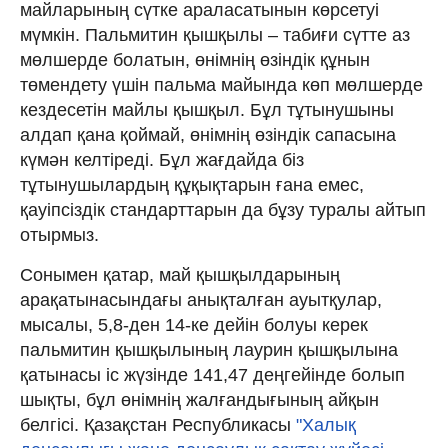
майларының сүтке араласатынын көрсетуі
мүмкін. Пальмитин қышқылы – табиғи сүтте аз
мөлшерде болатын, өнімнің өзіндік құнын
төмендету үшін пальма майында көп мөлшерде
кездесетін майлы қышқыл. Бұл тұтынушыны
алдап қана қоймай, өнімнің өзіндік сапасына
күмән келтіреді. Бұл жағдайда біз
тұтынушылардың құқықтарын ғана емес,
қауіпсіздік стандарттарын да бұзу туралы айтып
отырмыз.
Сонымен қатар, май қышқылдарының
арақатынасындағы анықталған ауытқулар,
мысалы, 5,8-ден 14-ке дейін болуы керек
пальмитин қышқылының лаурин қышқылына
қатынасы іс жүзінде 141,47 деңгейінде болып
шықты, бұл өнімнің жалғандығының айқын
белгісі. Қазақстан Республикасы
"Халық