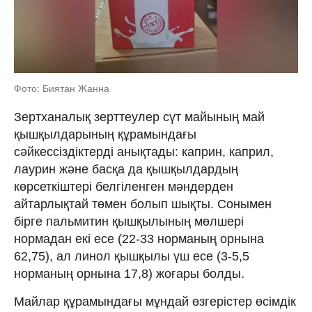
Фото: Биятан Жанна
Зертханалық зерттеулер сүт майының май
қышқылдарының құрамындағы
сәйкессіздіктерді анықтады: каприн, каприл,
лаурин және басқа да қышқылдардың
көрсеткіштері белгіленген мәндерден
айтарлықтай төмен болып шықты. Сонымен
бірге пальмитин қышқылының мөлшері
нормадан екі есе (22-33 норманың орнына
62,75), ал линол қышқылы үш есе (3-5,5
норманың орнына 17,8) жоғары болды.
Майлар құрамындағы мұндай өзгерістер өсімдік