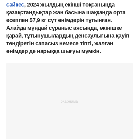
сәйкес
, 2024 жылдың екінші тоқсанында
қазақстандықтар жан басына шаққанда орта
есеппен 57,9 кг сүт өнімдерін тұтынған.
Алайда мұндай сұраныс аясында, өкінішке
қарай, тұтынушылардың денсаулығына қауіп
төндіретін сапасыз немесе тіпті, жалған
өнімдер де нарыққа шығуы мүмкін.