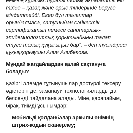
өнімнің құрамы туралы толық ақпаратты екі
тілде – қазақ және орыс тілдерінде беруге
міндеттейді. Егер бұл талаптар
орындалмаса, сатушыдан сәйкестік
сертификатын немесе санитарлық-
эпидемиологиялық қорытындыны талап
етуге толық құқығыңыз бар", – деп түсіндіреді
құқыққорғаушы Алия Алибекова.
Мұндай жағдайлардан қалай сақтануға
болады?
Қазіргі әлемде тұтынушылар дәстүрлі тексеру
әдістерін де, заманауи технологияларды да
белсенді пайдалана алады. Міне, қарапайым,
бірақ, тиімді ұсынымдар:
Мобильді қолданбалар арқылы өнімнің
штрих-кодын сканерлеу;