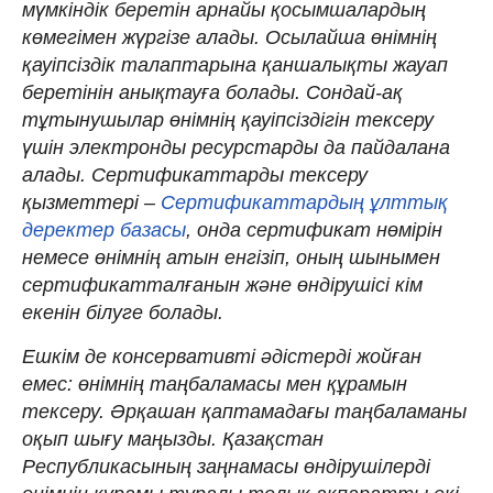
мүмкіндік беретін арнайы қосымшалардың
көмегімен жүргізе алады. Осылайша өнімнің
қауіпсіздік талаптарына қаншалықты жауап
беретінін анықтауға болады. Сондай-ақ
тұтынушылар өнімнің қауіпсіздігін тексеру
үшін электронды ресурстарды да пайдалана
алады. Сертификаттарды тексеру
қызметтері –
Сертификаттардың ұлттық
деректер базасы
, онда сертификат нөмірін
немесе өнімнің атын енгізіп, оның шынымен
сертификатталғанын және өндірушісі кім
екенін білуге ​​болады.
Ешкім де консервативті әдістерді жойған
емес: өнімнің таңбаламасы мен құрамын
тексеру. Әрқашан қаптамадағы таңбаламаны
оқып шығу маңызды. Қазақстан
Республикасының заңнамасы өндірушілерді