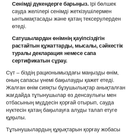
Сенімді дүкендерге барыңыз.
Ірі бөлшек
сауда желілері сенімді жеткізушілермен
ынтымақтасады және қатаң тексерулерден
өтеді.
Сатушылардан өнімнің қауіпсіздігін
растайтын құжаттарды, мысалы, сәйкестік
туралы декларация немесе сапа
сертификатын сұрау.
Сүт – біздің рационымыздағы маңызды өнім,
оның сапасы үнемі бақылауды қажет етеді.
Жалған өнім сияқты бұзушылықтар анықталған
жағдайда тұтынушылар өз денсаулығы мен
отбасының мүддесін қорғай отырып, сауда
нүктесін қатаң бақылауға алуды талап етуге
құқылы.
Тұтынушылардың құқықтарын қорғау жобасы