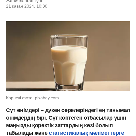
Жарияланған күні:
21 қазан 2024, 10:30
Көрнекі фото: pixabay.com
Сүт өнімдері – дүкен сөрелеріндегі ең танымал
өнімдердің бірі. Сүт көптеген отбасылар үшін
маңызды қоректік заттардың көзі болып
табылады және
статистикалық мәліметтерге