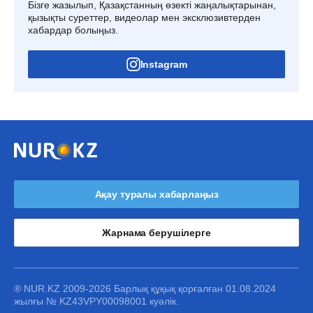
Бізге жазылып, Қазақстанның өзекті жаңалықтарынан,
қызықты суреттер, видеолар мен эксклюзивтерден
хабардар болыңыз.
Instagram
Ақау туралы хабарлаңыз
Жарнама берушілерге
® NUR.KZ 2009-2026 Барлық құқық қорғалған 01.08.2024
жылғы № KZ43VPY00098001 куәлік.