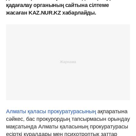
қадағалау органының сайтына сілтеме
жасаған KAZ.NUR.KZ хабарлайды.
Алматы қаласы прокуратурасының
ақпаратына
сәйкес, бас прокурордың тапсырмасын орындау
мақсатында Алматы қаласының прокуратурасы
есірткі құралдары мен психотроптық заттар