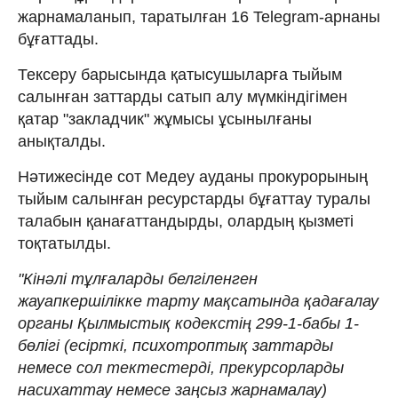
жарнамаланып, таратылған 16 Telegram-арнаны
бұғаттады.
Тексеру барысында қатысушыларға тыйым
салынған заттарды сатып алу мүмкіндігімен
қатар "закладчик" жұмысы ұсынылғаны
анықталды.
Нәтижесінде сот Медеу ауданы прокурорының
тыйым салынған ресурстарды бұғаттау туралы
талабын қанағаттандырды, олардың қызметі
тоқтатылды.
"Кінәлі тұлғаларды белгіленген
жауапкершілікке тарту мақсатында қадағалау
органы Қылмыстық кодекстің 299-1-бабы 1-
бөлігі (есірткі, психотроптық заттарды
немесе сол тектестерді, прекурсорларды
насихаттау немесе заңсыз жарнамалау)