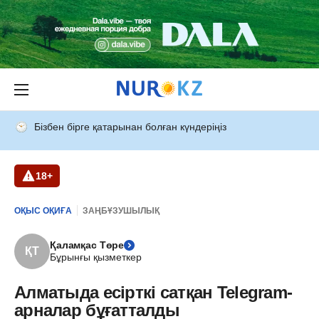
Бізбен бірге қатарынан болған күндеріңіз
18+
ОҚЫС ОҚИҒА
ЗАҢБҰЗУШЫЛЫҚ
Қаламқас Төре
ҚТ
Бұрынғы қызметкер
Алматыда есірткі сатқан Telegram-
арналар бұғатталды